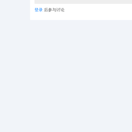
登录
后参与讨论
日代新规实施要求
此前日本相关法律框架下，产品安全责任主体界定模糊。
安全法（PS4法）将正式实施，新规核心变化主要涉
1. **明确责任主体**：首次将海外卖家直接纳入
2. **强制指定日代**：跨境卖家销售电器、燃气用
代），并签署正式委托协议。
3. **更新备案流程**：METI备案的格式与流程