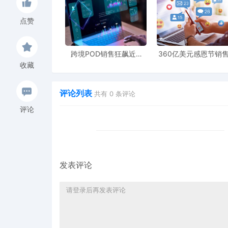
点赞
跨境POD销售狂飙近5
360亿美元感恩节销
倍，POD123助力卖家快
新纪录，POD123网
收藏
速入局
领卖家爆单新风潮
评论列表
共有
0
条评论
评论
发表评论