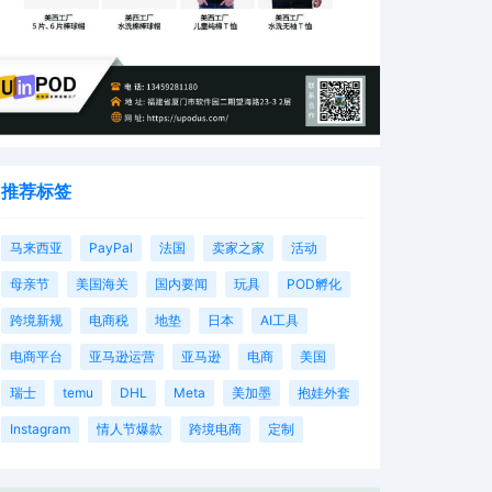
推荐标签
马来西亚
PayPal
法国
卖家之家
活动
母亲节
美国海关
国内要闻
玩具
POD孵化
跨境新规
电商税
地垫
日本
AI工具
电商平台
亚马逊运营
亚马逊
电商
美国
瑞士
temu
DHL
Meta
美加墨
抱娃外套
Instagram
情人节爆款
跨境电商
定制