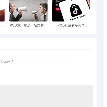
售额
POD热门资源一站式解决
POD到底有多火？
站引
新手也能快速掌握行业资
TikTokshop双11狂揽920
！
讯
万单
暂无评论