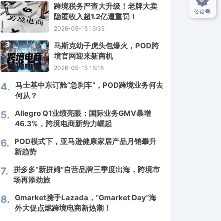
2
跨境税务严查大升级！老牌大卖
隐匿收入超1.2亿遭重罚！
2026-05-15 16:35
3
马斯克幼子虎头包爆火，POD跨
境官网迎来新商机
2026-05-15 16:16
马士基中东订舱“急刹车”，POD跨境业务何去
4.
何从？
Allegro Q1业绩亮眼：国际业务GMV暴增
5.
46.3%，跨境电商新势力崛起
POD模式下，亚马逊健康家居产品月销攀升
6.
新趋势
拼多多“新拼姆”自营品牌三季度出海，跨境市
7.
场再添劲旅
Gmarket携手Lazada，“Gmarket Day”海
8.
外大促点燃跨境电商新热潮！