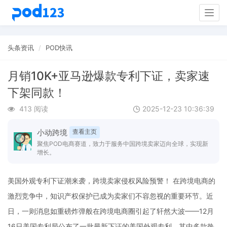
Togg
navig
头条资讯
POD快讯
月销10K+亚马逊爆款专利下证，卖家速
下架同款！
413 阅读
2025-12-23 10:36:39
小动跨境
查看主页
聚焦POD电商赛道，致力于服务中国跨境卖家迈向全球，实现新
增长。
美国外观专利下证潮来袭，跨境卖家侵权风险预警！ 在跨境电商的
激烈竞争中，知识产权保护已成为卖家们不容忽视的重要环节。近
日，一则消息如重磅炸弹般在跨境电商圈引起了轩然大波——12月
16日美国专利局公布了一批最新下证的美国外观专利，其中多款热