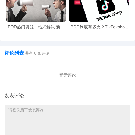
早在2024年5月24日就已申请，在2025年12月16日正式下证。可
爱的玩具鸭一直是市场上的畅销品类，但现在卖家们必须仔细核对
自己的产品是否与该专利设计相似。
POD热门资源一站式解决 新手
POD到底有多火？TikTokshop
2. **头皮梳**：“Scalp brush”，专利号USD1105767S，申请于
也能快速掌握行业资讯
双11狂揽920万单
2025年1月16日，同样在12月16日获批。对于美发个护用品卖家而
言，这是一个需要高度重视的专利。
评论列表
共有
0
条评论
3. 此外，还有写字板、无线充电器、小夜灯等共计20款产品获得外
观专利。这些产品在市场上都有一定的需求和销量，卖家们要逐一
暂无评论
排查自己的商品，避免因侵权而遭受损失。
发表评论