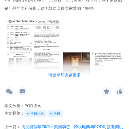
销产品的专利获批，这无疑给众多卖家敲响了警钟。
请登录后浏览更多
本文分类：
POD快讯
月销10K+爆款融蜡灯专利“落袋” 在众多下证专利中，一款在亚马逊
本文标签：
亚马逊运营
亚马逊
上月销10K+的爆款融蜡灯格外引人注目。这款名为“Candle warmer
上一篇 >
周受资信曝TikTok美国动态，跨境电商与POD对接迎契机
lamp”的融蜡灯，专利号为USD1106552S，于2025年4月12日提出