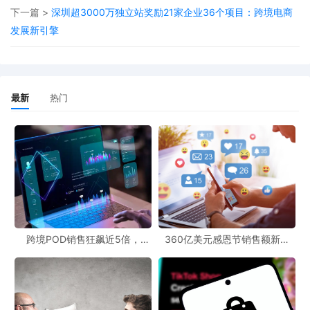
下一篇 >
深圳超3000万独立站奖励21家企业36个项目：跨境电商
申请。对于那些正在销售或有计划销售类似款式融蜡灯的卖家来
发展新引擎
说，这无疑是一个巨大的挑战。一旦被判定侵权，不仅产品会面临
下架风险，还可能遭遇巨额罚款，甚至影响店铺的信誉和未来发
展。
最新
热门
众多热门产品齐“上榜”，卖家需紧急排查 除了融蜡灯，此次下证的
跨境POD销售狂飙近5倍，
360亿美元感恩节销售额新纪
美国外观专利还涉及多个热门品类。从玩具到家居用品，从美妆工
POD123助力卖家快速入局
录，POD123网站引领卖家爆单
新风潮！
具到电子产品，涵盖范围十分广泛。以下是部分值得关注的产品：
1. **玩具鸭**：专利名称为“Toy duck”，专利号USD1106359S，