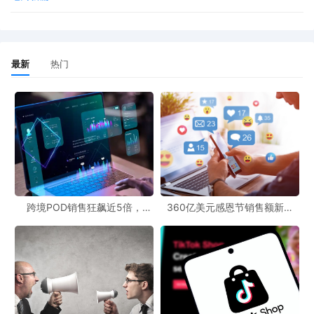
8.3%，在 AI 云、自研文生视频和文生图像大模型等领域水平位居世
界前列。技术革新不仅提升了供需匹配效率，还催生了即时零售、
直播电商等新业态。部分平台通过“远店 + 近场”融合模式，实现商
最新
热门
品 30 分钟送达，这一创举如同一剂强心针，进一步激发了消费需
求。更值得一提的是，技术应用已从消费端延伸至生产端，推动产
业带从代工模式向自主品牌转型。通过柔性供应链与数据分析，中
小商家得以精准捕捉海外市场趋势，实现“小单快反”，缩短研发周
期，提升国际竞争力，宛如在国际市场的海洋中扬起了自信的风
帆。
跨境POD销售狂飙近5倍，
360亿美元感恩节销售额新纪
然而，跨境电商的发展并非一帆风顺，未来仍需聚焦城乡区域协同
POD123助力卖家快速入局
录，POD123网站引领卖家爆单
新风潮！
与生态体系完善。当前，中西部地区和下沉市场如同尚未开发的宝
藏，仍具较大潜力。近年来，我国农村消费市场零售额增速连续多
年高于城镇。今年前 11 个月，商务大数据监测显示农村网上零售额
增长 9.8%。因此，加快农村电商基础设施建设刻不容缓。通过“数