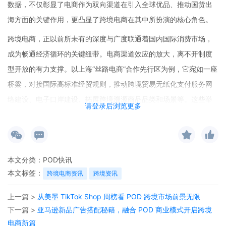
数据，不仅彰显了电商作为双向渠道在引入全球优品、推动国货出
海方面的关键作用，更凸显了跨境电商在其中所扮演的核心角色。
跨境电商，正以前所未有的深度与广度联通着国内国际消费市场，
成为畅通经济循环的关键纽带。电商渠道效应的放大，离不开制度
型开放的有力支撑。以上海“丝路电商”合作先行区为例，它宛如一座
桥梁，对接国际高标准经贸规则，推动跨境贸易无纸化支付服务网
络建设、电子口岸建设、拓展跨境溯源商品品类和场景等。这些举
请登录后浏览更多
措如同精准的手术刀，显著降低了贸易成本，为跨境电商的流动提
供了更高效、透明的环境，让“买全球”与“卖全球”的双向通道更加顺
畅无阻。与此同时，海外仓布局的优化进一步强化了跨境物流支
撑。电商平台凭借技术创新与模式创新，将国内外市场紧紧地联系
本文分类：
POD快讯
本文标签：
跨境电商资讯
跨境资讯
在一起，让商品在全球范围内的流通更加便捷。
技术赋能是跨境电商渠道效应扩大的核心驱动力。人工智能、大数
上一篇 >
从美墨 TikTok Shop 周榜看 POD 跨境市场前景无限
据等前沿技术深度应用，如同魔法师手中的魔杖，重构了电商“人货
下一篇 >
亚马逊新品广告搭配秘籍，融合 POD 商业模式开启跨境
电商新篇
场”匹配逻辑。据统计，前三季度主要电商平台平均研发强度达