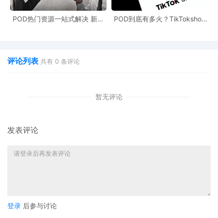
商兴农”行动培育“新农人”，打通农产品销售链路，让农村的优质产
品能够走出大山，走向世界。同时，进一步优化消费环境，建立跨
POD热门资源一站式解决 新手
POD到底有多火？TikTokshop
也能快速掌握行业资讯
双11狂揽920万单
境电商联盟推动物流数据互通、标准互认；探索数字消费券、数字
人民币消费红包等工具，营造数字消费良好环境。此外，针对跨境
评论列表
共有
0
条评论
电商面临的合规风险，加强知识产权保护与国际规则对接至关重
要。通过“丝路电商”合作研修中心培养复合型人才，降低企业出海门
槛，为跨境电商的发展保驾护航。
暂无评论
跨境电商作为电商领域的先锋力量，其渠道效应的放大不仅需要技
术、制度与市场的协同作用，更要在开放与创新中持续优化发展环
发表评论
境。随着数字丝绸之路建设深入推进，跨境电商有望在更广领域、
更深层次上打通国内外市场，成为构建新发展格局的重要支柱之
一。只有坚持制度开放、技术赋能与普惠发展，才能让跨境电商真
正成为联通全球消费市场的“高速路”，引领全球经济走向更加繁荣的
未来。
登录
后参与讨论