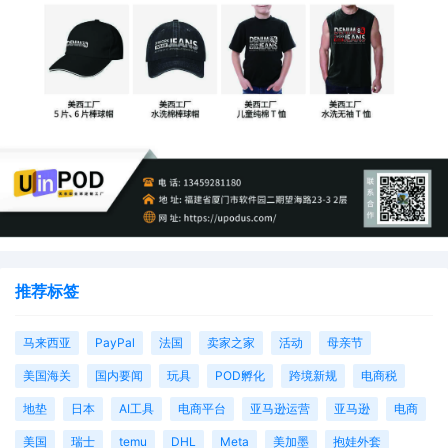
推荐标签
马来西亚
PayPal
法国
卖家之家
活动
母亲节
美国海关
国内要闻
玩具
POD孵化
跨境新规
电商税
地垫
日本
AI工具
电商平台
亚马逊运营
亚马逊
电商
美国
瑞士
temu
DHL
Meta
美加墨
抱娃外套