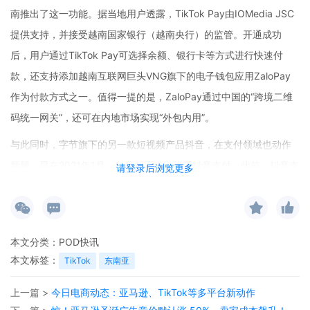
南推出了这一功能。据当地用户透露，TikTok Pay由IOMedia JSC
提供支持，并接受越南国家银行（越南央行）的监管。开通成功
后，用户通过TikTok Pay可选择余额、银行卡等方式进行快速付
款，还支持添加越南互联网巨头VNG旗下的电子钱包应用ZaloPay
作为付款方式之一。值得一提的是，ZaloPay通过中国的“跨境二维
码统一网关”，还可在内地市场实现“外包内用”。
与此同时，字节旗下的另一款短视频产品抖音，在支付领域也动作
频频。早在2021年1月，抖音就正式上线了抖音支付。此前，抖音支
请登录后浏览更多
付曾在少量便利店内测试“碰一下”支付，还在北京数家餐饮品牌的门
店小范围测试线下支付服务，进军线下场景的意图明显。在线上场
景方面，今年8月，抖音支付通过灰度测试，成为苹果App Store中
本文分类：
POD快讯
国区继银联、支付宝、微信支付后的第四种官方支付方式，并且现
本文标签：
TikTok
东南亚
在还支持在朴朴超市APP等外部平台中付款。近日，抖音还推出了
线下支付功能“抖音买单”，消费者在商家门店通过抖音APP扫码官方
上一篇 >
今日电商动态：亚马逊、TikTok等多平台新动作