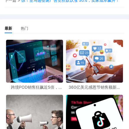
支付设备即可完成支付，无需跳转至第三方应用，支付闭环在抖音
下一篇 >
惊！亚马逊圣诞广告竞价默认涨 50%，卖家成本飙升！
APP内即可完成。目前，该功能已在上海、深圳、杭州等多个重点
城市启动试点，将覆盖餐饮、便利店、生鲜超市、生活服务、休闲
娱乐等线下高频消费场景，合作商家包括连锁品牌门店和本地中小
最新
热门
商户。
对于跨境电商POD（Print on Demand，按需印刷）从业者来说，
这些支付领域的新动态也有着重要意义。支付环节的完善能够提升
消费者的购物体验，促进跨境电商交易的达成。同时，POD资源网
站可以为从业者提供更多的创意和产品资源，而免费POD工具则可
以帮助他们更高效地开展业务。关注跨境最新动态，能够让从业者
跨境POD销售狂飙近5倍，
360亿美元感恩节销售额新纪
及时了解市场变化，把握发展机遇。
POD123助力卖家快速入局
录，POD123网站引领卖家爆单
新风潮！