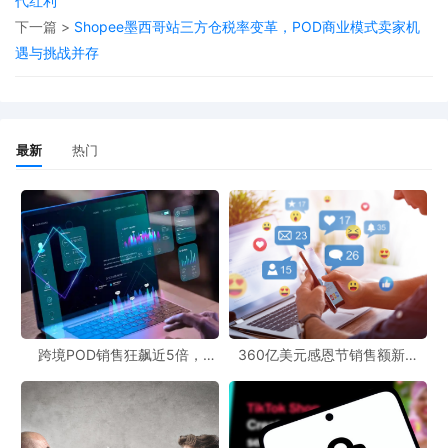
代红利
对于跨境电商从业者来说，及时掌握跨境最新动态至关重要。此次
下一篇 >
Shopee墨西哥站三方仓税率变革，POD商业模式卖家机
Shopee四国站点征收技术支持费的举措，无疑是跨境电商领域的一
遇与挑战并存
个重要事件，卖家们需要重新审视自己的成本结构和运营策略，以
应对这一新的挑战。同时，POD跨境官网和POD资源网站也可能会
迎来新的变化和机遇，为卖家提供更多的解决方案和资源支持。
最新
热门
跨境POD销售狂飙近5倍，
360亿美元感恩节销售额新纪
POD123助力卖家快速入局
录，POD123网站引领卖家爆单
新风潮！