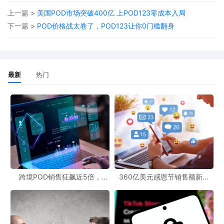
个性化需求。
上一篇 >
美国POD市场突破400亿 上POD123零成本入局
三、工厂该怎么选
下一篇 >
POD价格战太卷了，POD123让你0门槛翻身
POD爆火引起了一大批不专业的工厂跟风，会导致一系列售后问
题。因此卖家在选择工厂时，一定要考察产品质量、生产时效、品
类多样性等，合作一个优质的工厂，可以更高效的开拓新市场新品
最新
热门
类。
做POD就上POD123，平台整合了20家优质供应商供卖家参考，以
及20多款AI作图工具和十几款图库资源，帮助卖家获取灵感，设计
出创意图案，让卖家用最少的时间，快速上品出货，掌握更多更新
的POD信息。
跨境POD销售狂飙近5倍，
360亿美元感恩节销售额新纪
POD123助力卖家快速入局
录，POD123网站引领卖家爆单
新风潮！