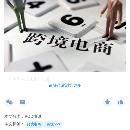
一、关于POD未来的前景
请登录后浏览更多
全球化的本质是本地化，而这很好的吻合POD模式的底层逻辑供应
链本地化，符合跨境趋势的发展。
二、卖家角度该怎么做
目前的POD行业内卷严重，意味着这个行业难度提高了，卖家们要
本文分类：
POD快讯
往高专业化发展，更注重产品创新，图案创新，为消费者提供更多
本文标签：
跨境电商
跨境pod