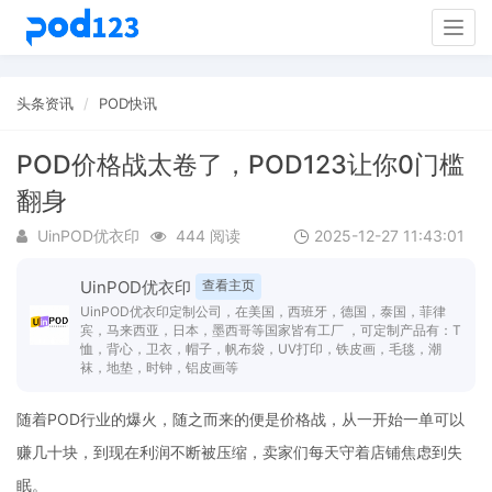
Togg
navig
头条资讯
POD快讯
POD价格战太卷了，POD123让你0门槛
翻身
UinPOD优衣印
444 阅读
2025-12-27 11:43:01
UinPOD优衣印
查看主页
UinPOD优衣印定制公司，在美国，西班牙，德国，泰国，菲律
宾，马来西亚，日本，墨西哥等国家皆有工厂 ，可定制产品有：T
恤，背心，卫衣，帽子，帆布袋，UV打印，铁皮画，毛毯，潮
袜，地垫，时钟，铝皮画等
随着POD行业的爆火，随之而来的便是价格战，从一开始一单可以
赚几十块，到现在利润不断被压缩，卖家们每天守着店铺焦虑到失
眠。