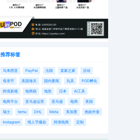
推荐标签
马来西亚
PayPal
法国
卖家之家
活动
母亲节
美国海关
国内要闻
玩具
POD孵化
跨境新规
电商税
地垫
日本
AI工具
电商平台
亚马逊运营
亚马逊
电商
美国
瑞士
temu
DHL
Meta
美加墨
抱娃外套
Instagram
情人节爆款
跨境电商
定制