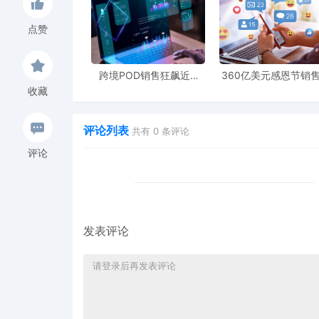
点赞
跨境POD销售狂飙近5
360亿美元感恩节销
倍，POD123助力卖家快
新纪录，POD123网
收藏
速入局
领卖家爆单新风潮
评论列表
共有
0
条评论
评论
发表评论