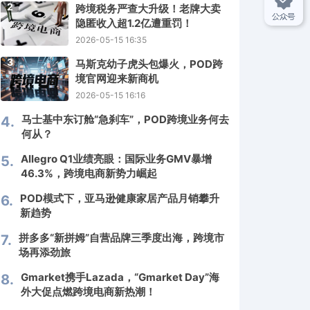
2
跨境税务严查大升级！老牌大卖
隐匿收入超1.2亿遭重罚！
2026-05-15 16:35
3
马斯克幼子虎头包爆火，POD跨
境官网迎来新商机
2026-05-15 16:16
马士基中东订舱“急刹车”，POD跨境业务何去
4.
何从？
Allegro Q1业绩亮眼：国际业务GMV暴增
5.
46.3%，跨境电商新势力崛起
POD模式下，亚马逊健康家居产品月销攀升
6.
新趋势
拼多多“新拼姆”自营品牌三季度出海，跨境市
7.
场再添劲旅
Gmarket携手Lazada，“Gmarket Day”海
8.
外大促点燃跨境电商新热潮！