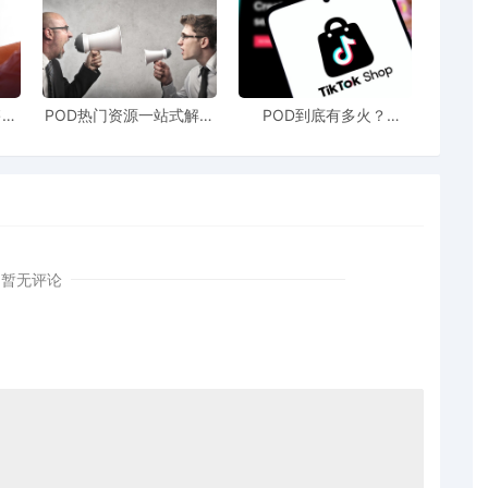
售额
POD热门资源一站式解决
POD到底有多火？
站引
新手也能快速掌握行业资
TikTokshop双11狂揽920
！
讯
万单
暂无评论