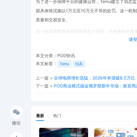
为了进一步保障平台的健康运营，Temu建立了动态
据具体情况施以1万元至10万元不等的处罚。这一机
质量和交易安全。
这一政策调整带来的影响是多方面的。从积极的角度
请
通过提高保证金标准和设立专项保证金，平台能够筛
量和服务水平，增强消费者对平台的信任。然而，这
本文分类：
POD快讯
盖保证金、库存与现金流的综合平衡机制，以应对政
本文标签：
Temu
玩具
总体而言，Temu此次保证金政策的更新，被视作其
上一篇 >
全球电商增长迅猛，2026年有望破8.5万
措。在跨境电商竞争日益激烈的今天，Temu通过不
下一篇 >
POD商业模式掘金俄罗斯新年市场：家居
消费者和卖家创造一个更加健康、有序的交易环境。
最新
热门
微信