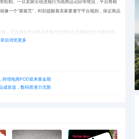
监管机制。一旦卖家出现违规行为或商品召回等情况，平台将根
制就像一个“紧箍咒”，时刻提醒着卖家要遵守平台规则，保证商品
来看，它在强化平台商品质量与交易安全方面起到了积极作用。
登录后浏览更多
选出更有实力、更注重品质的卖家，从而提升整个平台的商品质
一调整也给部分卖家带来了不小的资金压力。卖家们需要建立覆
策变化。这对于一些小型卖家来说，无疑是一个巨大的挑战。
在快速扩张过程中进一步规范运营、提升平台治理能力的重要举
亿，跨境电商POD迎来黄金期
断完善自身的规则和制度，有望在市场中占据更有利的地位，为
用品成首选，数码类潜力无限