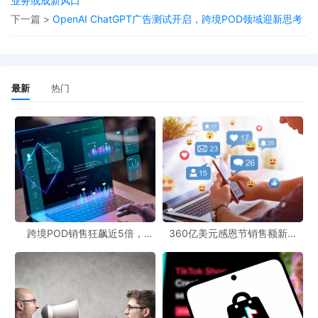
业务或成新风口
的不利地位。
下一篇 >
OpenAI ChatGPT广告测试开启，跨境POD领域迎新思考
对于POD（Print-on-Demand，按需印刷）商业模式而言，这一研
究结果也有着深远的影响。POD跨境官网作为POD产品面向全球市
场的重要展示和销售平台，美国加征关税带来的成本增加，可能会
最新
热门
使得POD产品在美国市场的价格上升，从而影响产品的竞争力和市
场需求。POD跨境社区则为从业者提供了交流和分享的平台，在这
样的经济形势下，社区成员可以共同探讨应对策略，如优化供应
链、调整产品定价等。而在POD文案创作方面，也需要更加注重突
出产品的价值和优势，以吸引美国市场的消费者。
美国加征关税这一政策的实施，并没有如美国政府所预期的那样将
成本转嫁到外国出口商身上，反而让本国的进口商和消费者承受了
跨境POD销售狂飙近5倍，
360亿美元感恩节销售额新纪
POD123助力卖家快速入局
录，POD123网站引领卖家爆单
绝大部分的负担。这一研究结果不仅为我们理解国际贸易中的成本
新风潮！
分担机制提供了新的视角，也为相关行业的从业者敲响了警钟，需
要及时调整策略以应对这一复杂多变的经济环境。