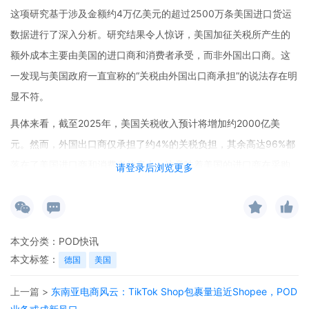
这项研究基于涉及金额约4万亿美元的超过2500万条美国进口货运
数据进行了深入分析。研究结果令人惊讶，美国加征关税所产生的
额外成本主要由美国的进口商和消费者承受，而非外国出口商。这
一发现与美国政府一直宣称的“关税由外国出口商承担”的说法存在明
显不符。
具体来看，截至2025年，美国关税收入预计将增加约2000亿美
元。然而，外国出口商仅承担了约4%的关税负担，其余高达96%都
落在了美国进口商和消费者的肩上。这意味着美国的进口商在采购
请登录后浏览更多
商品时需要支付更高的成本，而这些增加的成本往往会进一步传导
至消费者，导致美国国内物价上升，消费者不得不为这些额外的关
税“买单”。
本文分类：
POD快讯
值得注意的是，研究还发现出口商并未通过降低价格来抵消新增关
本文标签：
德国
美国
税的影响。这表明外国出口商并没有因为美国加征关税而调整自身
上一篇 >
东南亚电商风云：TikTok Shop包裹量追近Shopee，POD
的价格策略，进一步凸显了美国进口商和消费者在这场关税博弈中