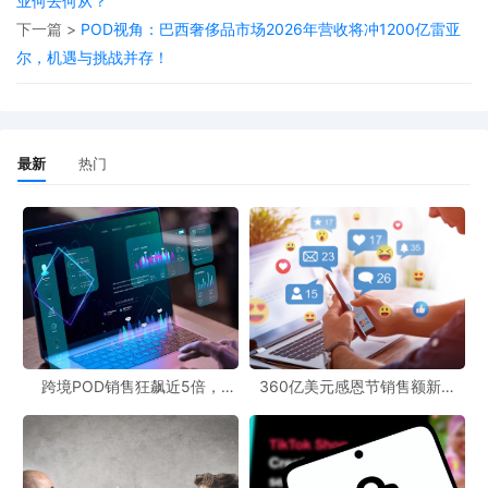
业何去何从？
模式中，精准营销至关重要，就如同ChatGPT此次广告测试只针对
下一篇 >
POD视角：巴西奢侈品市场2026年营收将冲1200亿雷亚
特定用户群体且在相关场景展示广告一样，POD商家也需要精准定
尔，机遇与挑战并存！
位目标客户，将产品广告推送给有需求的人群。利用免费POD工具
可以获取更多的市场数据和用户信息，从而提升营销的精准度。
同时，这也提醒跨境创业者，在探索新的营收模式时要注重平衡用
最新
热门
户体验和商业利益。OpenAI对不同版本用户的广告设置，就是在提
升服务可访问性和探索新营收模式之间寻求平衡。跨境POD业务同
样需要在盈利和用户满意度之间找到最佳的契合点，以保证长期稳
定的发展。
关注跨境最新动态，我们不仅要着眼于行业内的信息，像科技巨头
的新举措也可能会为我们带来新的思路和方向。此次OpenAI在
跨境POD销售狂飙近5倍，
360亿美元感恩节销售额新纪
ChatGPT中的广告测试，无疑为跨境POD领域提供了一个值得深入
POD123助力卖家快速入局
录，POD123网站引领卖家爆单
新风潮！
研究的案例。