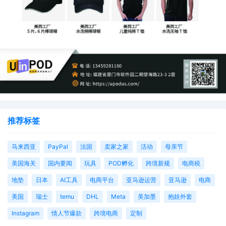
推荐标签
马来西亚
PayPal
法国
卖家之家
活动
母亲节
美国海关
国内要闻
玩具
POD孵化
跨境新规
电商税
地垫
日本
AI工具
电商平台
亚马逊运营
亚马逊
电商
美国
瑞士
temu
DHL
Meta
美加墨
抱娃外套
Instagram
情人节爆款
跨境电商
定制