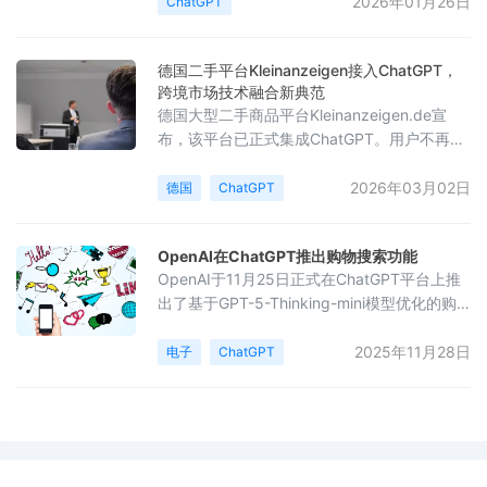
持的免费版本等多种商业模式。预计该平台的
2026年01月26日
ChatGPT
年收入将从2023年的20亿美元激增至2025年
超过200亿美元。到2026年，OpenAI还计划
德国二手平台Kleinanzeigen接入ChatGPT，
推出能够跨工具持续工作的AI代理和工作流自
跨境市场技术融合新典范
动化功能，并实现其货币化。这一转型标志着
德国大型二手商品平台Kleinanzeigen.de宣
ChatGPT正逐步从单纯的信息检索工具，
布，该平台已正式集成ChatGPT。用户不再需
要通过复杂的筛选条件进行搜索，而是可以直
接在ChatGPT中用自然语言描述需求，例如询
2026年03月02日
德国
ChatGPT
问“一个与我现有木地板相配的架子”。集成后
的AI将分析用户的描述，识别语义关联，并与
OpenAI在ChatGPT推出购物搜索功能
平台上约5800万条活跃商品信息进行匹配。整
OpenAI于11月25日正式在ChatGPT平台上推
个过程中，用户的个人账户数据不会被传输，
出了基于GPT-5-Thinking-mini模型优化的购
买家与卖家之间的沟通将完全在Kleinanze
物搜索功能。该功能通过自然对话问答的方式
收集用户需求，并为每位用户推荐10至15件适
2025年11月28日
电子
ChatGPT
合的商品。在假期促销季来临之际，所有用户
可近乎无限制地免费使用这一服务。