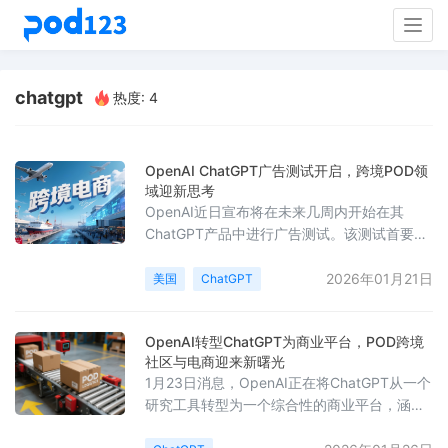
Togg
navig
chatgpt
热度: 4
OpenAI ChatGPT广告测试开启，跨境POD领
域迎新思考
OpenAI近日宣布将在未来几周内开始在其
ChatGPT产品中进行广告测试。该测试首要面
向美国地区，主要针对未付费的免费用户及较
低价位的ChatGPT Go订阅用户，而Plus、
2026年01月21日
美国
ChatGPT
Pro、Business及Enterprise等付费版仍将保持
无广告体验。根据官方说明，测试广告将在AI
OpenAI转型ChatGPT为商业平台，POD跨境
回答的下方以明确标识的形式展示，且仅在与
社区与电商迎来新曙光
当前对话相关的产品或服务场景中出现，不会
1月23日消息，OpenAI正在将ChatGPT从一个
影响ChatGPT生成的回答内容。用户
研究工具转型为一个综合性的商业平台，涵盖
订阅服务、API使用费用以及包括广告和交易支