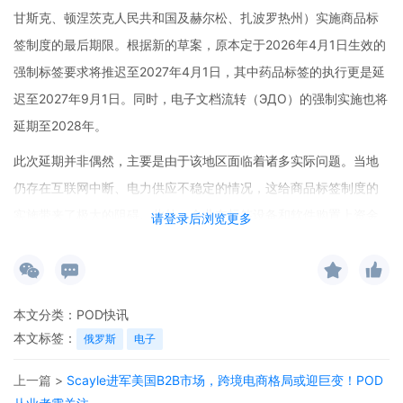
甘斯克、顿涅茨克人民共和国及赫尔松、扎波罗热州）实施商品标
签制度的最后期限。根据新的草案，原本定于2026年4月1日生效的
强制标签要求将推迟至2027年4月1日，其中药品标签的执行更是延
迟至2027年9月1日。同时，电子文档流转（ЭДО）的强制实施也将
延期至2028年。
此次延期并非偶然，主要是由于该地区面临着诸多实际问题。当地
仍存在互联网中断、电力供应不稳定的情况，这给商品标签制度的
实施带来了极大的阻碍。此外，企业在标签设备和软件购置上资金
请登录后浏览更多
不足，相关技术人员短缺，这些因素都使得商品标签制度难以按原
计划推进。值得一提的是，这已经是该地区第二次获得延期，之前
已从2025年4月1日推迟。目前，新规草案需在2026年4月1日前获
本文分类：
POD快讯
得俄罗斯政府的批准。
本文标签：
俄罗斯
电子
对于跨境电商从业者来说，这一消息无疑会对他们的业务产生影
上一篇 >
Scayle进军美国B2B市场，跨境电商格局或迎巨变！POD
响。商品标签制度的推迟实施，意味着在未来一段时间内，卖家在