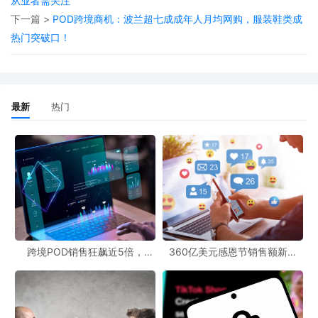
从业者需关注
向这些地区销售商品时，无需急于满足标签要求，有更充裕的时间
下一篇 >
POD跨境商机：波兰超七成成年人月均网购，服装鞋类成
去做好准备。这也为卖家提供了一定的缓冲期，尤其是对于那些还
热门突破口！
未完全适应标签制度的企业而言，可以利用这段时间解决资金、技
术等方面的问题。
从跨境市场前景来看，俄罗斯市场潜力巨大。尽管此次商品标签制
最新
热门
度推迟实施，但随着当地基础设施的逐步完善和企业能力的提升，
未来商品标签制度的全面实施是必然趋势。这也要求跨境电商企业
提前做好规划，关注俄罗斯市场的政策动态，以便在制度正式实施
时能够迅速适应。
此外，对于跨境电商卖家来说，免费POD工具可以帮助他们更高效
地管理订单和物流，提升运营效率。在面对俄罗斯市场政策变化
跨境POD销售狂飙近5倍，
360亿美元感恩节销售额新纪
时，合理利用免费POD工具能够更好地应对挑战，抓住市场机遇。
POD123助力卖家快速入局
录，POD123网站引领卖家爆单
新风潮！