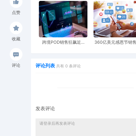
点赞
收藏
跨境POD销售狂飙近5
360亿美元感恩节销
倍，POD123助力卖家快
新纪录，POD123网
速入局
领卖家爆单新风潮
评论列表
评论
共有
0
条评论
发表评论