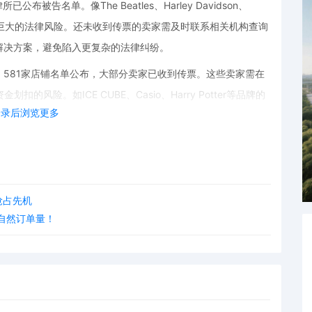
告名单。像The Beatles、Harley Davidson、
临着巨大的法律风险。还未收到传票的卖家需及时联系相关机构查询
解决方案，避免陷入更复杂的法律纠纷。
581家店铺名单公布，大部分卖家已收到传票。这些卖家需在
风险。如ICE CUBE、Casio、Harry Potter等品牌的
登录后浏览更多
家店铺将于近期获批缺席判决令。未联系律师或未达成和解预期的
逆转的损失。而295家店铺已获批缺席判决令，账户资金将于
后联系专业机构处理。
抢占先机
响巨大。随着跨境市场的不断发展，知识产权保护意识日益增
升自然订单量！
D（按需印刷）商业模式的卖家来说，更要注重产品设计的原创
动态，把握跨境市场前景，积极与POD电商平台对接，寻求专
场中稳健前行。