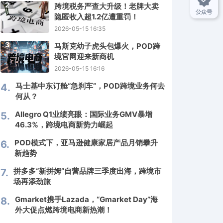
2
跨境税务严查大升级！老牌大卖
隐匿收入超1.2亿遭重罚！
2026-05-15 16:35
3
马斯克幼子虎头包爆火，POD跨
境官网迎来新商机
2026-05-15 16:16
马士基中东订舱“急刹车”，POD跨境业务何去
4.
何从？
Allegro Q1业绩亮眼：国际业务GMV暴增
5.
46.3%，跨境电商新势力崛起
POD模式下，亚马逊健康家居产品月销攀升
6.
新趋势
拼多多“新拼姆”自营品牌三季度出海，跨境市
7.
场再添劲旅
Gmarket携手Lazada，“Gmarket Day”海
8.
外大促点燃跨境电商新热潮！