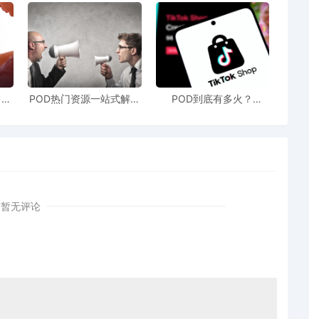
售额
POD热门资源一站式解决
POD到底有多火？
站引
新手也能快速掌握行业资
TikTokshop双11狂揽920
！
讯
万单
暂无评论