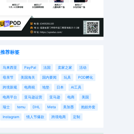
推荐标签
马来西亚
PayPal
法国
卖家之家
活动
母亲节
美国海关
国内要闻
玩具
POD孵化
跨境新规
电商税
地垫
日本
AI工具
电商平台
亚马逊运营
亚马逊
电商
美国
瑞士
temu
DHL
Meta
美加墨
抱娃外套
Instagram
情人节爆款
跨境电商
定制