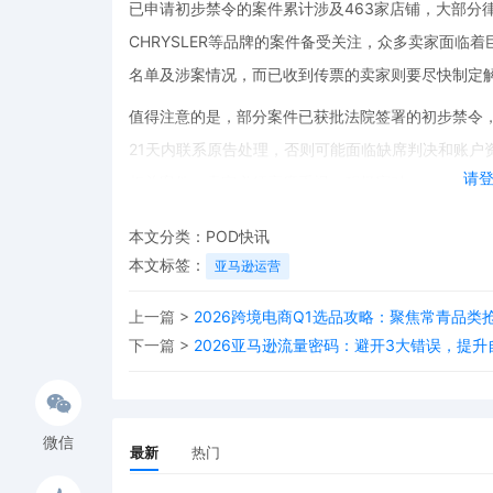
已申请初步禁令的案件累计涉及463家店铺，大部分律所已公布被
CHRYSLER等品牌的案件备受关注，众多卖家面
名单及涉案情况，而已收到传票的卖家则要尽快制定
值得注意的是，部分案件已获批法院签署的初步禁令，
21天内联系原告处理，否则可能面临缺席判决和账户资金划扣的
请
相关案件，卖家必须高度重视，积极应对。
此外，还有部分案件已向法院递交缺席申请，1398
本文分类：
POD快讯
卖家需尽快行动，必要时请律师申请延期，以避免不可
本文标签：
亚马逊运营
近期被平台划扣，有保账户需求的卖家可在资金划扣
上一篇 >
2026跨境电商Q1选品攻略：聚焦常青品类
从这些案件可以看出，美国TRO案件对跨境卖家的影
下一篇 >
2026亚马逊流量密码：避开3大错误，提
强，卖家们面临的法律挑战也越来越多。对于采用PO
性和合法性，避免侵权行为。同时，及时了解跨境最新
业的法律支持和解决方案，才能在复杂多变的跨境市
微信
最新
热门