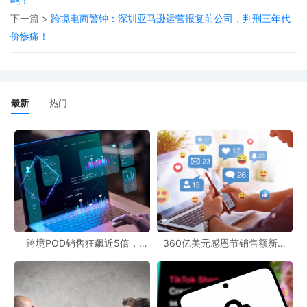
鸣！
数个精悍的“任务型小组”。这些小组围绕核心业务流组建，打破“运
下一篇 >
跨境电商警钟：深圳亚马逊运营报复前公司，判刑三年代
营部”、“营销部”的职能墙，按“产品增长小组”、“品牌内容小组”等方
价惨痛！
式重组。小组以数据驱动，工具赋能，每个成员都能理解并利用相
关数据，AI工具成为提升效率的标配。同时，小组具备闭环决策、
快速迭代的能力，被赋予从洞察、决策到执行、复盘的一定自主
最新
热门
权，能在一个产品迭代周期内完成“假设 - 测试 - 学习”的闭环。
### 团队重塑路径 团队重塑可通过三步法升级团队操作系统。第一
步是重新定义核心角色与能力模型，当基础执行被AI代劳，核心角
色的能力必须向更高维度迁移。例如，“亚马逊运营专员”升级为“产
品增长负责人”，需要具备数据洞察与策略能力、AI管理与协作能
力、用户与市场敏锐度以及基本财务意识。“设计师”应升级为“品牌
视觉与内容策略师”，负责制定内容策略并利用AI工具批量生成素材
跨境POD销售狂飙近5倍，
360亿美元感恩节销售额新纪
POD123助力卖家快速入局
录，POD123网站引领卖家爆单
进行测试。
新风潮！
第二步是设计以“业务流”为核心的协作流程，建立以“新品启动”或“旺
季攻坚”等具体增长目标为核心的协作流程。以新品启动协作流程为