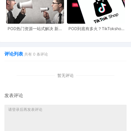
例，包括启动会、执行期、迭代会和复盘会，确保小组能共同复盘
数据，快速决定优化方向。
第三步是改革考核与激励机制，考核从“工作量”导向转向“增长结
POD热门资源一站式解决 新手
POD到底有多火？TikTokshop
也能快速掌握行业资讯
双11狂揽920万单
果”和“能力成长”导向。减少机械性任务完成量的考核，增加业务结
果指标、过程质量指标以及“AI工具使用深度与创新”的考核。激励设
评论列表
共有
0
条评论
计可设立与小组业务成果强相关的项目奖金，并预留预算鼓励团队
成员学习新工具、新技能。
## POD模式与团队重塑的关联 在跨境电商POD模式中，团队的敏
暂无评论
捷性和创新性尤为重要。POD资源网站为卖家提供了丰富的设计资
源和供应商选择，但如何高效利用这些资源，需要团队具备快速响
发表评论
应和决策的能力。
### POD电商平台对接 POD电商平台对接需要团队能够及时掌握最
新的技术和平台规则。与亚马逊卖家团队重塑类似，在POD业务
中，团队成员需要具备跨部门协作的能力，打破信息孤岛，快速响