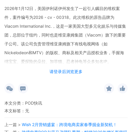
2026年1月12日，美国伊利诺伊州发生了一起引人瞩目的维权案
件，案件编号为2026 - cv - 00318。此次维权的原告品牌为
Viacom International Inc.，这是一家美国大型多元化娱乐与传媒集
团，总部位于纽约，同时也是维亚康姆集团（Viacom）旗下的重要
子公司。该公司负责管理维亚康姆旗下有线电视网络（如
Nickelodeon和MTV）的版权、商标及相关产品授权业务，手握海
绵宝宝、爱探险的朵拉、加菲猫、忍者神龟等众多知名IP。
请登录后浏览更多
而此次代理维权的律所是TME Law, P.C.，简称TME。这是一家位于
美国伊利诺伊州芝加哥的律师事务所，与国际众多知名娱乐公司建
立了长期稳定的合作关系，例如华纳兄弟娱乐公司等。近年来，
本文分类：
POD快讯
TME频繁代理国际知名IP的跨境维权，从迈克尔·杰克逊相关权益维
本文标签：无
护，到游戏《刺猬索尼克》、动画《小猪佩奇》、《蒙面睡衣
上一篇 >
Wish 2月营销盛宴：跨境电商卖家春季掘金新契机！
侠》、《瓢虫少女》等案例，都在其维权范围之内。