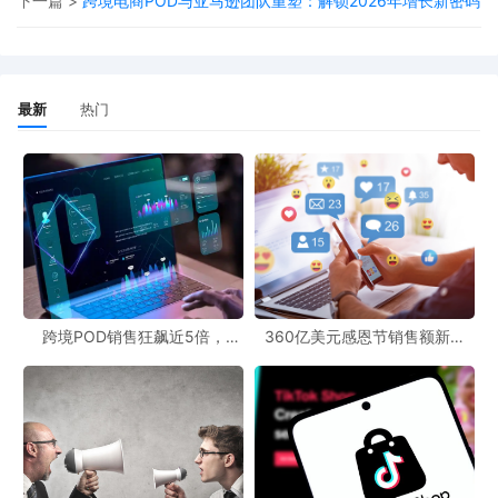
下一篇 >
跨境电商POD与亚马逊团队重塑：解锁2026年增长新密码
据了解，此次维权涉及版权和商标两个方面。一旦这类维权案件启
动，对于涉及侵权的跨境电商商家来说，后果可能极为严重。在本
案中，一夜之间众多相关商家的资金就遭到了冻结。这不仅给商家
最新
热门
的资金流带来巨大压力，还可能影响到其店铺的正常运营和信誉。
对于POD跨境官网的商家而言，这无疑是一次警钟。POD（Print-
on-Demand）即按需印刷模式，在跨境电商领域广泛应用，商家常
常会在产品上印制各种图案和元素。然而，一旦涉及未经授权使用
受版权和商标保护的IP，就可能面临类似的维权风险。在创作POD
文案时，商家务必要确保所使用的素材合法合规，避免使用可能涉
跨境POD销售狂飙近5倍，
360亿美元感恩节销售额新纪
及侵权的内容。
POD123助力卖家快速入局
录，POD123网站引领卖家爆单
新风潮！
当下，跨境电商发展迅速，新的市场动态不断涌现。像此类版权及
商标维权案件的增多，也反映出国际版权保护的趋势日益严格。跨
境电商从业者必须时刻关注跨境最新动态，加强自身的法律意识，
在追求业务增长的同时，注重知识产权的合规性，只有这样，才能