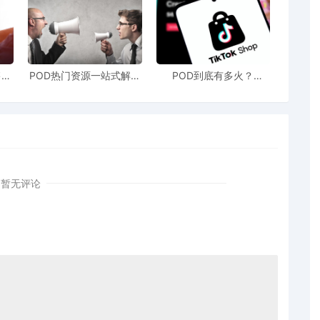
售额
POD热门资源一站式解决
POD到底有多火？
站引
新手也能快速掌握行业资
TikTokshop双11狂揽920
！
讯
万单
暂无评论