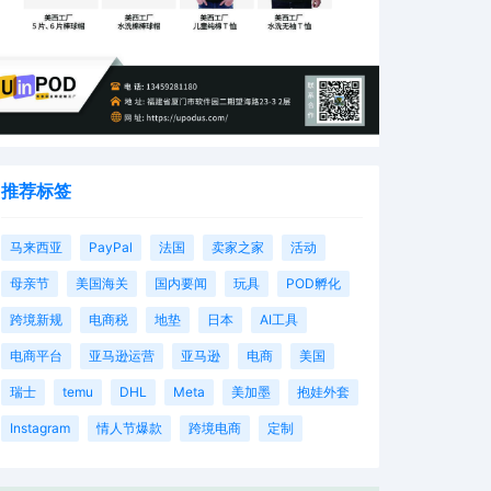
推荐标签
马来西亚
PayPal
法国
卖家之家
活动
母亲节
美国海关
国内要闻
玩具
POD孵化
跨境新规
电商税
地垫
日本
AI工具
电商平台
亚马逊运营
亚马逊
电商
美国
瑞士
temu
DHL
Meta
美加墨
抱娃外套
Instagram
情人节爆款
跨境电商
定制