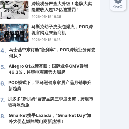
2
跨境税务严查大升级！老牌大卖
隐匿收入超1.2亿遭重罚！
2026-05-15 16:35
3
马斯克幼子虎头包爆火，POD跨
境官网迎来新商机
2026-05-15 16:16
马士基中东订舱“急刹车”，POD跨境业务何去
4.
何从？
Allegro Q1业绩亮眼：国际业务GMV暴增
5.
46.3%，跨境电商新势力崛起
POD模式下，亚马逊健康家居产品月销攀升
6.
新趋势
拼多多“新拼姆”自营品牌三季度出海，跨境市
7.
场再添劲旅
Gmarket携手Lazada，“Gmarket Day”海
8.
外大促点燃跨境电商新热潮！