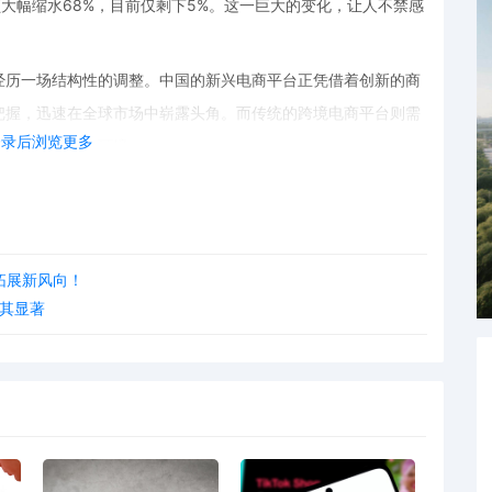
份额大幅缩水68%，目前仅剩下5%。这一巨大的变化，让人不禁感
经历一场结构性的调整。中国的新兴电商平台正凭借着创新的商
把握，迅速在全球市场中崭露头角。而传统的跨境电商平台则需
登录后浏览更多
以适应新的竞争环境。
有更多的选择和更好的购物体验。在这场激烈的市场竞争中，各
吸引更多的消费者。而对于整个行业来说，这是一个充满机遇和
在未来的市场中脱颖而出。
拓展新风向！
个缩影。随着全球经济的不断发展和数字化进程的加速，跨境电
尤其显著
以待，看哪些平台能够在这场变革中持续引领潮流，创造更加辉