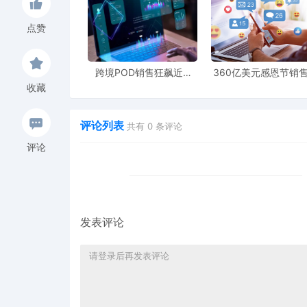
点赞
跨境POD销售狂飙近5
360亿美元感恩节销
倍，POD123助力卖家快
新纪录，POD123网
收藏
速入局
领卖家爆单新风潮
评论列表
共有
0
条评论
评论
发表评论