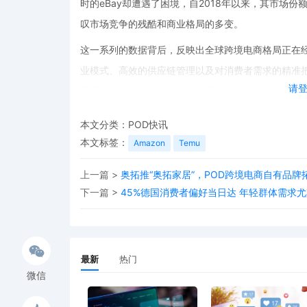
时的eBay却遭遇了困境，自2018年以来，其市场
叹市场竞争的残酷和商业格局的多变。
这一系列的数据背后，反映出全球跨境电商格局正在
业模式、高效的供应链管理以及对消费者需求的精准
请
要面对市场变化带来的挑战，不断调整自身的战略，
对于消费者来说，跨境电商格局的变化意味着他们将
本文分类：
POD快讯
个平台都在努力提升自身的服务质量和商品品质，以
本文标签：
Amazon
Temu
挑战的时代，只有不断创新和适应变化的企业，才能
上一篇 >
奥拓推“奥拓家居”，POD跨境电商自有品牌
总之，Temu的崛起只是全球跨境电商格局变革的一
下一篇 >
45%德国消费者偏好当日达 年轻群体需求
商市场必将迎来更多的变化和机遇。未来，我们拭目
煌的业绩。
最新
热门
微信