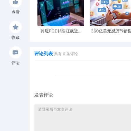
点赞
跨境POD销售狂飙近5
360亿美元感恩节销
倍，POD123助力卖家快
新纪录，POD123网
收藏
速入局
领卖家爆单新风潮
评论列表
共有
0
条评论
评论
发表评论