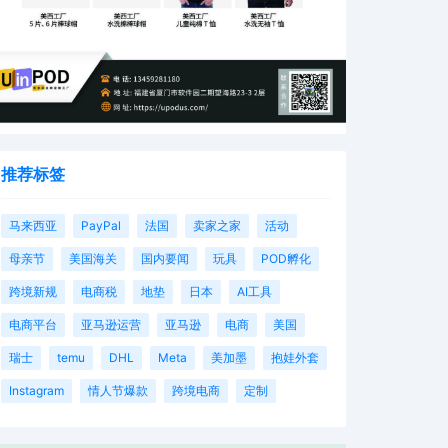
推荐标签
马来西亚
PayPal
法国
卖家之家
活动
母亲节
美国海关
国内要闻
玩具
POD孵化
跨境新规
电商税
地垫
日本
AI工具
电商平台
亚马逊运营
亚马逊
电商
美国
瑞士
temu
DHL
Meta
美加墨
抱娃外套
Instagram
情人节爆款
跨境电商
定制