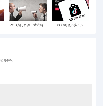
售额
POD热门资源一站式解决
POD到底有多火？
站引
新手也能快速掌握行业资
TikTokshop双11狂揽920
！
讯
万单
暂无评论