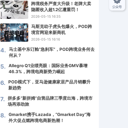
2
跨境税务严查大升级！老牌大卖
隐匿收入超1.2亿遭重罚！
2026-05-15 16:35
3
马斯克幼子虎头包爆火，POD跨
境官网迎来新商机
2026-05-15 16:16
马士基中东订舱“急刹车”，POD跨境业务何去
4.
何从？
Allegro Q1业绩亮眼：国际业务GMV暴增
5.
46.3%，跨境电商新势力崛起
POD模式下，亚马逊健康家居产品月销攀升
6.
新趋势
拼多多“新拼姆”自营品牌三季度出海，跨境市
7.
场再添劲旅
Gmarket携手Lazada，“Gmarket Day”海
8.
外大促点燃跨境电商新热潮！