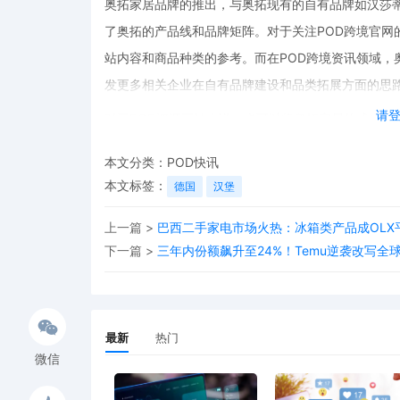
奥拓家居品牌的推出，与奥拓现有的自有品牌如汉莎蒂克（H
了奥拓的产品线和品牌矩阵。对于关注POD跨境官网
站内容和商品种类的参考。而在POD跨境资讯领域，
发更多相关企业在自有品牌建设和品类拓展方面的思
请
对于POD资源网站来说，也可以将奥拓家居的成功经
息。同时，对于想要进行POD电商平台对接的企业，
本文分类：
POD快讯
类等方面提供一定的借鉴。奥拓的此次品牌拓展，在P
本文标签：
德国
汉堡
切关注。
上一篇 >
巴西二手家电市场火热：冰箱类产品成OLX
下一篇 >
三年内份额飙升至24%！Temu逆袭改写全
最新
热门
微信