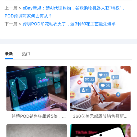
上一篇 >
eBay新规：禁AI代理购物，谷歌购物机器人获“特权”，
POD跨境商家何去何从？
下一篇 >
跨境POD印花毛衣火了，这3种印花工艺最先爆单！
最新
热门
跨境POD销售狂飙近5倍，
360亿美元感恩节销售额新纪
同时，Temu平台上也有多款印花毛衣卖爆，已售单量达5千多单，
POD123助力卖家快速入局
录，POD123网站引领卖家爆单
新风潮！
目前距离情人节不到一个月的时间，卖家可结合节日穿搭提前营销
布局。