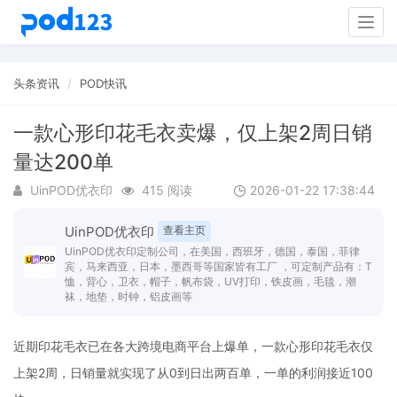
Togg
navig
头条资讯
POD快讯
一款心形印花毛衣卖爆，仅上架2周日销
量达200单
UinPOD优衣印
415 阅读
2026-01-22 17:38:44
UinPOD优衣印
查看主页
UinPOD优衣印定制公司，在美国，西班牙，德国，泰国，菲律
宾，马来西亚，日本，墨西哥等国家皆有工厂 ，可定制产品有：T
恤，背心，卫衣，帽子，帆布袋，UV打印，铁皮画，毛毯，潮
袜，地垫，时钟，铝皮画等
近期印花毛衣已在各大跨境电商平台上爆单，一款心形印花毛衣仅
上架2周，日销量就实现了从0到日出两百单，一单的利润接近100