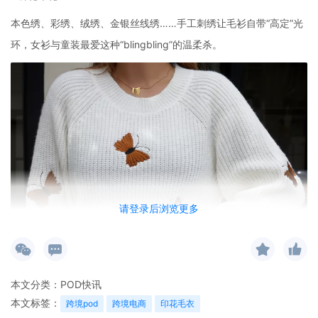
本色绣、彩绣、绒绣、金银丝线绣……手工刺绣让毛衫自带“高定”光
环，女衫与童装最爱这种“blingbling”的温柔杀。
请登录后浏览更多
本文分类：
POD快讯
本文标签：
跨境pod
跨境电商
印花毛衣