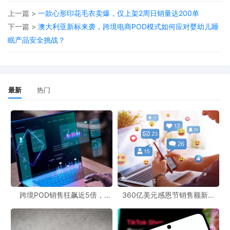
上一篇 >
一款心形印花毛衣卖爆，仅上架2周日销量达200单
2.数码喷墨
下一篇 >
澳大利亚新标来袭，跨境电商POD模式如何应对婴幼儿睡
利用数码喷墨技术，将彩色墨水直接喷射到毛衣面料上，通过精确
眠产品安全挑战？
控制墨水的分布和颜色混合，模拟出3D视觉效果。可通过调整图案
的色彩渐变、光影效果等，营造出立体感。
最新
热门
跨境POD销售狂飙近5倍，
360亿美元感恩节销售额新纪
POD123助力卖家快速入局
录，POD123网站引领卖家爆单
新风潮！