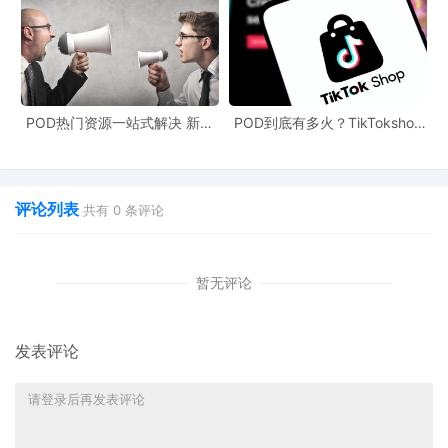
POD热门资源一站式解决 新手
POD到底有多火？TikTokshop
3.浮雕印花
也能快速掌握行业资讯
双11狂揽920万单
水溶性防缩绒树脂先印图案，再整体缩绒。有树脂保护的花纹处不
缩陷，凹凸立体感像3D打印，一眼锁定目光。
评论列表
共有
0
条评论
暂无评论
发表评论