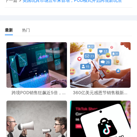
下一篇 >
英国玩具市场五年来首增，POD模式开启跨境新玩法
在过渡期内，企业仍可继续按照旧标准运营，但自2026年起将必须
全面执行新规。这为采用POD模式的跨境电商企业提供了一定的缓
冲时间。企业可以利用这段时间，加强与供应商的沟通与合作，对
最新
热门
产品进行优化升级，确保在新规实施前完成产品的合规改造。同
时，企业还可以借助POD模式的灵活性，快速调整产品策略，推出
符合新安全标准的新产品，以满足澳大利亚市场的需求。
澳大利亚出台的婴幼儿睡眠产品新安全标准，虽然给跨境电商POD
模式带来了挑战，但也为企业提供了提升产品质量和市场竞争力的
机遇。企业应积极应对，加强合规管理，充分发挥POD商业模式的
优势，以适应新的市场环境。
跨境POD销售狂飙近5倍，
360亿美元感恩节销售额新纪
POD123助力卖家快速入局
录，POD123网站引领卖家爆单
新风潮！