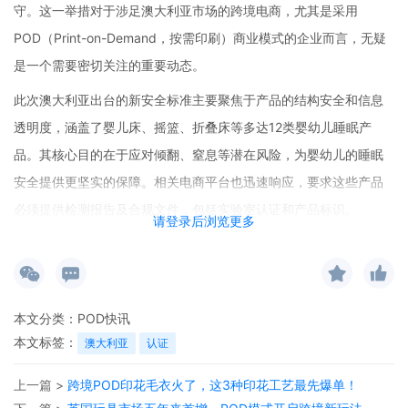
守。这一举措对于涉足澳大利亚市场的跨境电商，尤其是采用
POD（Print-on-Demand，按需印刷）商业模式的企业而言，无疑
是一个需要密切关注的重要动态。
此次澳大利亚出台的新安全标准主要聚焦于产品的结构安全和信息
透明度，涵盖了婴儿床、摇篮、折叠床等多达12类婴幼儿睡眠产
品。其核心目的在于应对倾翻、窒息等潜在风险，为婴幼儿的睡眠
安全提供更坚实的保障。相关电商平台也迅速响应，要求这些产品
必须提供检测报告及合规文件，包括实验室认证和产品标识。
请登录后浏览更多
对于跨境电商POD模式来说，这一标准的出台带来了新的挑战。
POD商业模式以按需定制、小批量生产为特点，在产品生产和交付
上具有较高的灵活性。然而，澳大利亚新安全标准的实施，意味着
本文分类：
POD快讯
企业需要对产品进行更严格的质量把控和安全检测。在POD电商平
本文标签：
澳大利亚
认证
台对接过程中，企业需要确保所售产品符合新的安全标准，否则可
能面临产品下架、罚款等风险。
上一篇 >
跨境POD印花毛衣火了，这3种印花工艺最先爆单！