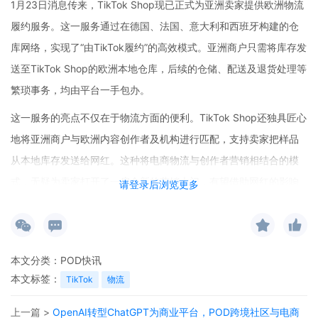
1月23日消息传来，TikTok Shop现已正式为亚洲卖家提供欧洲物流
履约服务。这一服务通过在德国、法国、意大利和西班牙构建的仓
库网络，实现了“由TikTok履约”的高效模式。亚洲商户只需将库存发
送至TikTok Shop的欧洲本地仓库，后续的仓储、配送及退货处理等
繁琐事务，均由平台一手包办。
这一服务的亮点不仅在于物流方面的便利。TikTok Shop还独具匠心
地将亚洲商户与欧洲内容创作者及机构进行匹配，支持卖家把样品
从本地库存发送给网红。这种将电商物流与创作者营销相结合的模
式，无疑为卖家打开了一扇全新的营销大门，有望借助网红的影响
请登录后浏览更多
力，大幅提升商品在欧洲市场的曝光度和销量。
与此同时，TikTok在美国市场也有新动作。其已宣布结束卖家自发
货模式，要求卖家使用平台物流服务，以此加强管理并限制直销。
本文分类：
POD快讯
这一举措体现了TikTok对平台物流体系的重视和优化决心。
本文标签：
TikTok
物流
作为当前增长最快的电商平台，TikTok Shop正在加速拓展欧洲市场
上一篇 >
OpenAI转型ChatGPT为商业平台，POD跨境社区与电商