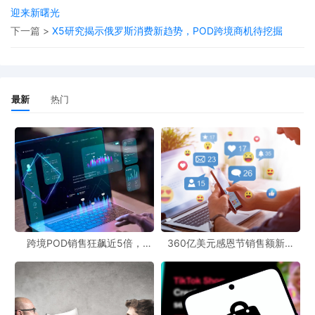
的步伐。据了解，其预计将进入波兰、荷兰、比利时和瑞典等新市
迎来新曙光
场。对于亚洲卖家而言，在借助TikTok Shop的物流服务进军欧洲市
下一篇 >
X5研究揭示俄罗斯消费新趋势，POD跨境商机待挖掘
场时，也可以充分利用POD模式的优势。通过POD资源网站，卖家
可以找到丰富的设计资源和供应商，利用免费POD工具，实现商品
的个性化定制和快速生产。在POD文案创作方面，卖家可以结合欧
最新
热门
洲市场的文化和消费习惯，撰写具有吸引力的文案，提升商品的竞
争力。POD跨境资讯也能为卖家提供最新的行业动态和市场趋势，
帮助卖家做出更明智的决策。
跨境POD销售狂飙近5倍，
360亿美元感恩节销售额新纪
POD123助力卖家快速入局
录，POD123网站引领卖家爆单
新风潮！