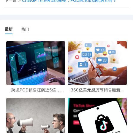
记本电脑销售的主要渠道。
下一篇 >
ChatGPT启用4%结账费，POD跨境市场机遇几何？
那么，在这样的市场环境下，POD（按需印刷）商业模式又能发挥
怎样的作用呢？POD商业模式以其定制化、零库存等特点，已经在
最新
热门
跨境电商领域崭露头角。通过POD跨境官网，企业可以为俄罗斯消
费者提供个性化的笔记本电脑周边产品，如定制的笔记本电脑包、
键盘膜、贴纸等。这些定制化的产品能够满足消费者对差异化和独
特性的追求，增加产品的附加值。
同时，POD电商平台对接为商家提供了更为便捷的销售渠道。商家
可以将自己的设计上传到POD电商平台，借助平台的流量和运营能
力，将产品快速推向俄罗斯市场。这种模式不仅降低了商家的库存
跨境POD销售狂飙近5倍，
360亿美元感恩节销售额新纪
成本和运营风险，还能通过平台的数据分析和精准营销，更好地把
POD123助力卖家快速入局
录，POD123网站引领卖家爆单
新风潮！
握俄罗斯消费者的需求和喜好。
从跨境市场前景来看，俄罗斯笔记本电脑市场的持续增长为POD商
业模式带来了广阔的发展空间。随着消费者对个性化产品需求的不
断增加，POD模式有望在俄罗斯市场取得更大的突破。企业可以通