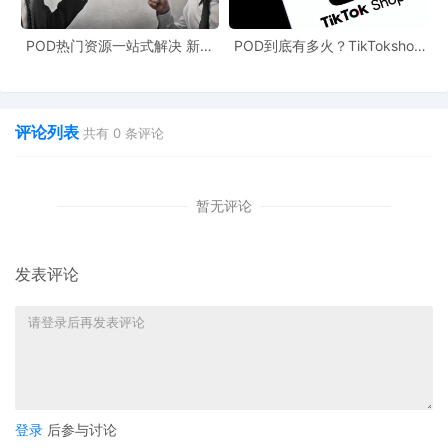
过优化POD跨境官网的用户体验，加强与POD电商平台的深度合
POD热门资源一站式解决 新手
POD到底有多火？TikTokshop
作，进一步拓展市场份额。
也能快速掌握行业资讯
双11狂揽920万单
综上所述，2025年俄罗斯笔记本电脑市场的繁荣不仅为传统笔记本
电脑品牌提供了发展机遇，也为POD商业模式在跨境市场的拓展带
评论列表
共有
0
条评论
来了新的可能。通过POD跨境官网和POD电商平台对接，企业有望
在俄罗斯市场实现定制化产品的高效销售，开启跨境电商的新篇
暂无评论
章。
发表评论
登录
后参与讨论