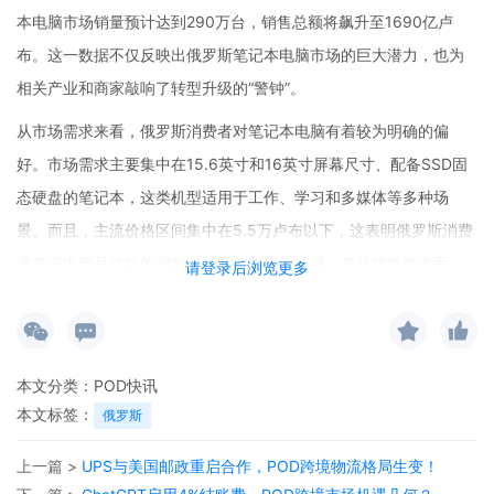
本电脑市场销量预计达到290万台，销售总额将飙升至1690亿卢
布。这一数据不仅反映出俄罗斯笔记本电脑市场的巨大潜力，也为
相关产业和商家敲响了转型升级的“警钟”。
从市场需求来看，俄罗斯消费者对笔记本电脑有着较为明确的偏
好。市场需求主要集中在15.6英寸和16英寸屏幕尺寸、配备SSD固
态硬盘的笔记本，这类机型适用于工作、学习和多媒体等多种场
景。而且，主流价格区间集中在5.5万卢布以下，这表明俄罗斯消费
者在追求产品性能的同时，也对价格较为敏感。在品牌竞争方面，
请登录后浏览更多
华硕（ASUS）成为销量领先的品牌，华为（HUAWEI）在市场份额
上表现突出，苹果（Apple）则凭借高端机型保持稳定的需求。联想
（Lenovo）通过中高端产品线的扩展提升了市场地位，而宏碁
本文分类：
POD快讯
（Acer）则凭借其面向家庭、学习和工作需求的多样化产品组合保
本文标签：
俄罗斯
持了稳定收入。值得注意的是，游戏笔记本的市场份额相对较小，
大多数消费者选择多功能的通用机型。电商平台已经成为俄罗斯笔
上一篇 >
UPS与美国邮政重启合作，POD跨境物流格局生变！