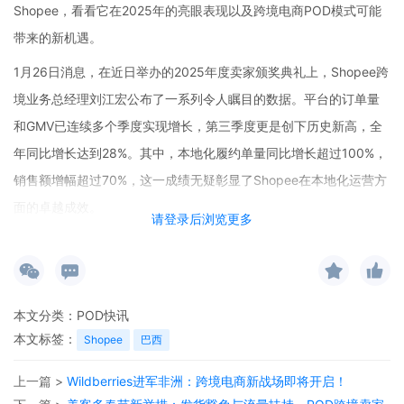
Shopee，看看它在2025年的亮眼表现以及跨境电商POD模式可能
带来的新机遇。
1月26日消息，在近日举办的2025年度卖家颁奖典礼上，Shopee跨
境业务总经理刘江宏公布了一系列令人瞩目的数据。平台的订单量
和GMV已连续多个季度实现增长，第三季度更是创下历史新高，全
年同比增长达到28%。其中，本地化履约单量同比增长超过100%，
销售额增幅超过70%，这一成绩无疑彰显了Shopee在本地化运营方
面的卓越成效。
请登录后浏览更多
以巴西市场为例，Shopee通过全链路自营直邮的方式，让清关包裹
占比达90%，且时效提升了2天。同时，平台的尾程物流覆盖率提升
至99%，并有效扩展了主仓与卫星仓的网络，大大增强了偏远区域
本文分类：
POD快讯
的配送能力。这些举措不仅提高了消费者的购物体验，也为卖家提
本文标签：
Shopee
巴西
供了更高效的物流支持。
上一篇 >
Wildberries进军非洲：跨境电商新战场即将开启！
在内容生态方面，Shopee同样表现出色。跨境短视频销售额最高增