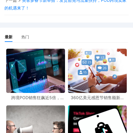
下一篇 >
美客多春节新举措：发货豁免与流量扶持，POD跨境卖家
长30倍，12月12日大促期间，直播累计时长超过5000万小时，短
的机遇来了！
视频观看量达到1.4亿次。此外，Shopee还成为Meta联盟项目的首
个合作伙伴，进一步深化了内容分发与流量协同创新，为平台的发
展注入了新的活力。
最新
热门
展望未来，跨境电商POD模式或许会为Shopee带来新的增长点。
POD商业模式允许卖家根据客户订单进行定制化生产，无需提前大
量备货，降低了库存风险和成本。通过POD资源网站，卖家可以轻
松找到各种设计素材和供应商，快速将创意转化为商品。随着消费
者对个性化商品的需求不断增加，跨境电商POD有望成为Shopee卖
家拓展业务的新途径。
跨境POD销售狂飙近5倍，
360亿美元感恩节销售额新纪
POD123助力卖家快速入局
录，POD123网站引领卖家爆单
新风潮！