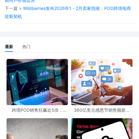
期用户价值运营
化、定制化产品的需求不断增加，这为POD模式的发展提供了广阔
下一篇 >
Wildberries发布2026年1 - 2月卖家指南，POD跨境电商
的空间。卖家可以借助POD跨境官网和免费POD工具，抓住这一市
迎新契机
场机遇，开拓新的业务渠道，降低对单一平台的依赖。
总之，TikTok美国数据中心故障给跨境电商带来了短期的冲击，但
也促使卖家寻找更加多元化和稳定的发展模式。POD跨境官网和免
最新
热门
费POD工具的结合，有望成为跨境电商在复杂市场环境中的突围利
器，为卖家打开新的市场局面。
跨境POD销售狂飙近5倍，
360亿美元感恩节销售额新纪
POD123助力卖家快速入局
录，POD123网站引领卖家爆单
新风潮！