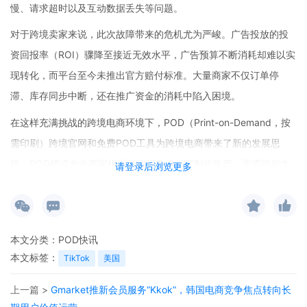
慢、请求超时以及互动数据丢失等问题。
对于跨境卖家来说，此次故障带来的危机尤为严峻。广告投放的投
资回报率（ROI）骤降至接近无效水平，广告预算不断消耗却难以实
现转化，而平台至今未推出官方赔付标准。大量商家不仅订单停
滞、库存同步中断，还在推广资金的消耗中陷入困境。
在这样充满挑战的跨境电商环境下，POD（Print-on-Demand，按
需印刷）跨境官网和免费POD工具为跨境电商带来了新的发展思
路。POD模式允许商家根据客户订单进行定制化生产，无需提前大
请登录后浏览更多
量备货，降低了库存风险和成本。通过搭建POD跨境官网，卖家可
以直接面向全球消费者，绕过第三方平台的限制和不确定性。而
且，市面上有一些免费POD工具，它们能够帮助卖家更高效地管理
本文分类：
POD快讯
订单、设计产品以及处理物流等环节。
本文标签：
TikTok
美国
从跨境市场前景来看，尽管TikTok此次故障给跨境卖家带来了困
上一篇 >
Gmarket推新会员服务“Kkok”，韩国电商竞争焦点转向长
扰，但全球跨境电商市场的增长趋势依然明显。消费者对于个性