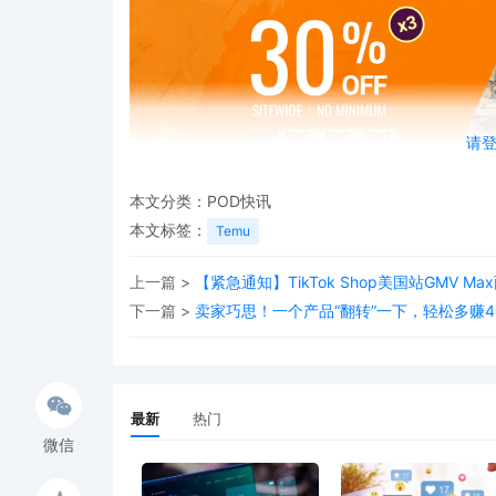
请
本文分类：
POD快讯
本文标签：
Temu
上一篇 >
【紧急通知】TikTok Shop美国站GMV
下一篇 >
卖家巧思！一个产品“翻转”一下，轻松多赚
Temu平台近期严查重复铺货行为，明确将同
性完全相同或高度相似商品定义为违规操作。
同数量SKU，但禁止同一主体多店铺销售同款
最新
热门
行为。值得注意的是，不同主体（完全独立公司
微信
号关联政策，一账号违规可能牵连其他账号。