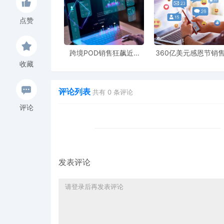
平台将于11月1日正式执行处置措施，建议卖
点赞
度重复铺货店铺需考虑放弃部分账号。此次严
配置并规避合规风险。
跨境POD销售狂飙近5
360亿美元感恩节销
倍，POD123助力卖家快
新纪录，POD123网
收藏
速入局
领卖家爆单新风潮
评论列表
共有
0
条评论
评论
发表评论