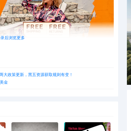
登录后浏览更多
 Max两大政策更新，黑五资源获取规则有变！
4美金
一商家在同站点发布标题、图片、详情描述及其他重要属
平台规定服装类可按颜色分链接上架，同一产品可设置不
、仅包装不同产品跨类目上架、相同产品分规格销售等
/法人）销售同款产品不被视为重复铺货，但因Temu账