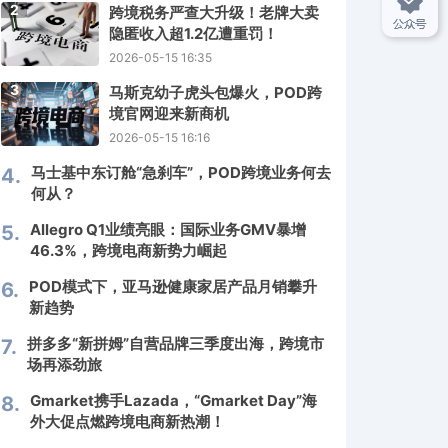
2
跨境税务严查大升级！老牌大卖
隐匿收入超1.2亿遭重罚！
2026-05-15 16:35
3
马斯克幼子虎头包爆火，POD跨
境官网迎来新商机
2026-05-15 16:16
马士基中东订舱“急刹车”，POD跨境业务何去
4.
何从？
Allegro Q1业绩亮眼：国际业务GMV暴增
5.
46.3%，跨境电商新势力崛起
POD模式下，亚马逊健康家居产品月销攀升
6.
新趋势
拼多多“新拼姆”自营品牌三季度出海，跨境市
7.
场再添劲旅
Gmarket携手Lazada，“Gmarket Day”海
8.
外大促点燃跨境电商新热潮！