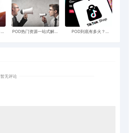
家通过修改规格、下架旧链接重新上架等方式整改，高浓
查源于电商旺季资源紧张及欧盟监管压力，旨在优化资源
售额
POD热门资源一站式解决
POD到底有多火？
站引
新手也能快速掌握行业资
TikTokshop双11狂揽920
！
讯
万单
暂无评论