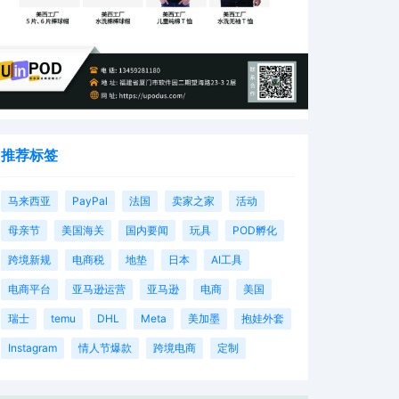
推荐标签
马来西亚
PayPal
法国
卖家之家
活动
母亲节
美国海关
国内要闻
玩具
POD孵化
跨境新规
电商税
地垫
日本
AI工具
电商平台
亚马逊运营
亚马逊
电商
美国
瑞士
temu
DHL
Meta
美加墨
抱娃外套
Instagram
情人节爆款
跨境电商
定制