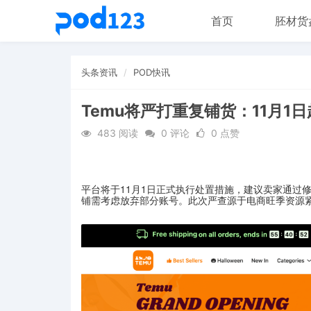
首页
胚材货
头条资讯
POD快讯
Temu将严打重复铺货：11月1
483 阅读
0 评论
0 点赞
平台将于11月1日正式执行处置措施，建议卖家通过
铺需考虑放弃部分账号。此次严查源于电商旺季资源