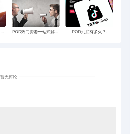
售额
POD热门资源一站式解决
POD到底有多火？
站引
新手也能快速掌握行业资
TikTokshop双11狂揽920
！
讯
万单
暂无评论