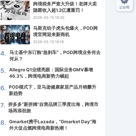
2
跨境税务严查大升级！老牌大卖
隐匿收入超1.2亿遭重罚！
2026-05-15 16:35
3
马斯克幼子虎头包爆火，POD跨
境官网迎来新商机
2026-05-15 16:16
马士基中东订舱“急刹车”，POD跨境业务何去
4.
何从？
Allegro Q1业绩亮眼：国际业务GMV暴增
5.
46.3%，跨境电商新势力崛起
POD模式下，亚马逊健康家居产品月销攀升
6.
新趋势
拼多多“新拼姆”自营品牌三季度出海，跨境市
7.
场再添劲旅
Gmarket携手Lazada，“Gmarket Day”海
8.
外大促点燃跨境电商新热潮！