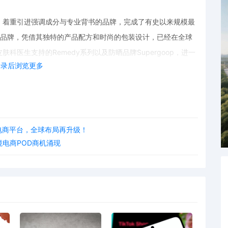
。着重引进强调成分与专业背书的品牌，完成了有史以来规模最
op等新增品牌，凭借其独特的产品配方和时尚的包装设计，已经在全球
医生支持的Remedy系列以及防晒品牌Supergoop，进一
登录后浏览更多
域进行了全方位的升级。优化了陈列设计和分区逻辑，使消费者
同时，还计划在部分门店举行美妆体验活动，让消费者能够亲身
快电商平台，全球布局再升级！
有提前购买部分新品的特权。消费者可以通过门店、官网及App等多
跨境电商POD商机涌现
吉特的美妆产品。
者带来了更多优质、实惠的美妆选择，也为整个美妆行业的发展
资讯、POD资源网站以及使用免费POD工具的从业者来说，塔
，或许能从中发现新的市场机会和发展方向。