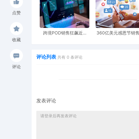
点赞
跨境POD销售狂飙近5
360亿美元感恩节销
倍，POD123助力卖家快
新纪录，POD123网
收藏
速入局
领卖家爆单新风潮
评论列表
共有
0
条评论
评论
发表评论