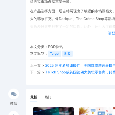
价美妆市场占据重要份额。
在产品选择方面，塔吉特展现出了敏锐的市场洞察力
大的韩妆扩充。像Dasique、The Crème Sh
美妆爱好者中拥有了一定的口碑。此外，还引入了由皮肤科
请
步提升了产品的专业性和可信度。
为了更好地配合产品的扩展，塔吉特对门店的美妆区
本文分类：
POD快讯
在购物过程中能够更加便捷地找到自己心仪的产品。
本文标签：
Target
彩妆
体验产品的效果，增强购物的趣味性和互动性。
上一篇 >
2025 速卖通势如破竹：美国或成增速最
对于塔吉特Circle 360付费会员来说，他们将享
下一篇 >
TikTok Shop成英国第四大美妆零售商，
种渠道进行购物，无论何时何地，都能轻松选购到塔
此次塔吉特在平价美妆市场的全新布局，不仅为消费
注入了新的活力。对于关注POD跨境官网、POD跨境
最新
热门
吉特的这一举措无疑提供了一个值得深入研究的案例
微信