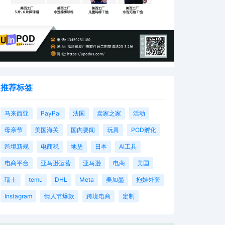
推荐标签
马来西亚
PayPal
法国
卖家之家
活动
母亲节
美国海关
国内要闻
玩具
POD孵化
跨境新规
电商税
地垫
日本
AI工具
电商平台
亚马逊运营
亚马逊
电商
美国
瑞士
temu
DHL
Meta
美加墨
抱娃外套
Instagram
情人节爆款
跨境电商
定制