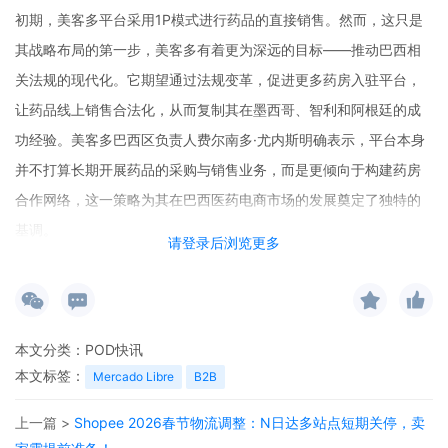
初期，美客多平台采用1P模式进行药品的直接销售。然而，这只是
其战略布局的第一步，美客多有着更为深远的目标——推动巴西相
关法规的现代化。它期望通过法规变革，促进更多药房入驻平台，
让药品线上销售合法化，从而复制其在墨西哥、智利和阿根廷的成
功经验。美客多巴西区负责人费尔南多·尤内斯明确表示，平台本身
并不打算长期开展药品的采购与销售业务，而是更倾向于构建药房
合作网络，这一策略为其在巴西医药电商市场的发展奠定了独特的
基调。
请登录后浏览更多
除了在医药零售市场的布局，美客多还将目光投向了企业端市场。
它计划引入批量采购折扣、会计配套工具等B2B服务，同时加大食品
饮料类目的招商力度。尤内斯指出，巴西医药电商的渗透率仍然较
本文分类：
POD快讯
低，这无疑是未来重要的增长点之一。而B2B业务和企业服务同样具
本文标签：
Mercado Libre
B2B
有显著价值，美客多将着力于构建合规框架并优化企业用户体验，
以推动多元业务的协同发展。
上一篇 >
Shopee 2026春节物流调整：N日达多站点短期关停，卖