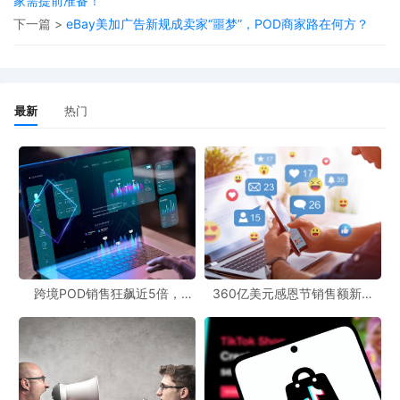
家需提前准备！
从POD跨境社区的视角来看，美客多的这一系列动作是跨境市场的
下一篇 >
eBay美加广告新规成卖家“噩梦”，POD商家路在何方？
重要风向标。对于从事跨境业务的从业者来说，及时了解这样的跨
境最新动态至关重要。这不仅能让他们把握市场的变化趋势，还能
为POD文案创作提供丰富的素材。美客多在巴西医药电商市场的开
最新
热门
拓，也反映出跨境市场前景的广阔与复杂。一方面，新兴市场如巴
西蕴含着巨大的潜力；另一方面，法规、市场环境等因素也给企业
带来了挑战。
在POD文案创作中，可以围绕美客多的此次进军进行多种角度的创
作。比如，可以突出美客多的创新战略，吸引投资者的关注；也可
以从消费者和企业用户的角度出发，强调美客多带来的便利和机
遇。总之，美客多进军巴西医药电商市场这一事件，为跨境领域的
跨境POD销售狂飙近5倍，
360亿美元感恩节销售额新纪
POD123助力卖家快速入局
录，POD123网站引领卖家爆单
各个环节都带来了新的思考和启示。
新风潮！