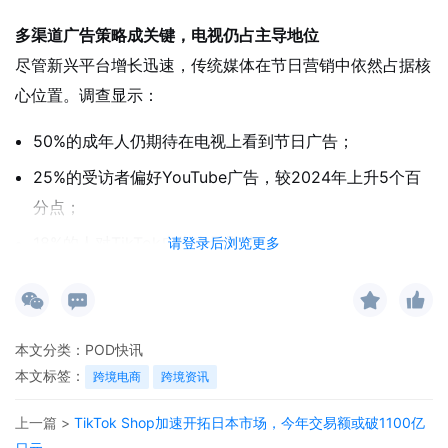
多渠道广告策略成关键，电视仍占主导地位
尽管新兴平台增长迅速，传统媒体在节日营销中依然占据核
心位置。调查显示：
50%的成年人仍期待在电视上看到节日广告；
25%的受访者偏好YouTube广告，较2024年上升5个百
分点；
18%的人对TikTok广告表示期待；
请登录后浏览更多
广播广告受欢迎程度也显著提升，从去年的12%升至
18%。
本文分类：
POD快讯
Kantar主管琳恩·迪森指出：“如今的媒介与零售环境高度碎
本文标签：
跨境电商
跨境资讯
片化，品牌必须在不同渠道保持一致性。TikTok Shop不仅
直接推动销售，更通过内容赋予品牌更深层的意义与差异
上一篇 >
TikTok Shop加速开拓日本市场，今年交易额或破1100亿
化，助力其长期成长。”