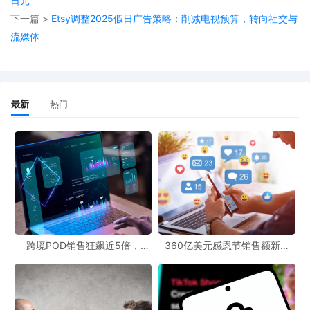
日元
下一篇 >
Etsy调整2025假日广告策略：削减电视预算，转向社交与
她进一步强调，整合多渠道投放已成为提升广告效果的关
流媒体
键。数据显示，在五个渠道同步投放的广告活动，其收益较
仅在一两个渠道投放高出三倍以上。“品牌需要做到‘无处不
在’。”
最新
热门
跨境POD销售狂飙近5倍，
360亿美元感恩节销售额新纪
POD123助力卖家快速入局
录，POD123网站引领卖家爆单
新风潮！