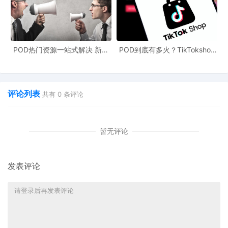
禁止视频继续传播
强制被告发布更正声明
赔偿实际损失（要求三倍赔偿）
POD热门资源一站式解决 新手
POD到底有多火？TikTokshop
也能快速掌握行业资讯
双11狂揽920万单
支付惩罚性赔偿及诉讼相关费用
评论列表
共有
0
条评论
案件背景与行业启示
暂无评论
Advanced Fitness Concepts是一家由退伍军人全资经营
的小型企业，成立17年来以高质量健身设备积累稳定口碑，
发表评论
其TALOS器械在
Reviews.io
上拥有超3400条好评，平均评
分达4.8星。被告Adrian Gluck则是一家专注健身产品测评
的内容机构主理人，与Rogue Fitness、Rep Fitness等多个
品牌存在推广合作。