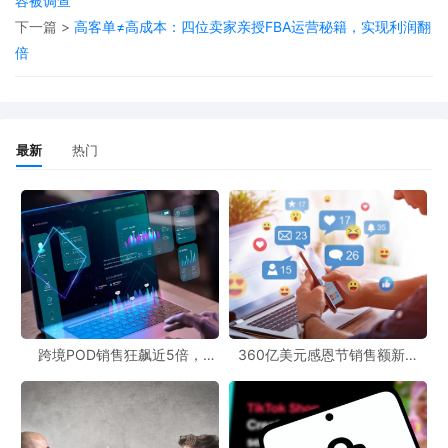
容被调查
论，多数观众赞其“诚实”，但Vulcan指出视频中存在大量
下一篇 >
高客单≠高成本：四位卖家亲授FBA运营秘籍，实现利润翻
倍
虚假与误导信息，严重损害品牌声誉并导致直接销售损
失。
最新
热门
诉讼核心：四大法律条款支撑维权主张
Vulcan依据以下法律提出诉讼请求：
《兰哈姆法》第43条
——针对被告虚假陈述与商业诋毁
北卡罗来纳州诽谤法
——追究其不实言论对商誉的损害
州不正当竞争法
与
普通法不正当竞争
——指控其为实现商
跨境POD销售狂飙近5倍，
360亿美元感恩节销售额新纪
POD123助力卖家快速入局
录，POD123网站引领卖家爆单
业利益故意贬损竞争对手
新风潮！
诉讼请求包括
：