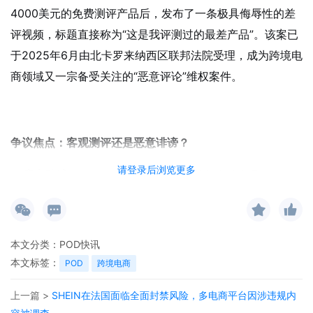
4000美元的免费测评产品后，发布了一条极具侮辱性的差
评视频，标题直接称为“这是我评测过的最差产品”。该案已
于2025年6月由北卡罗来纳西区联邦法院受理，成为跨境电
商领域又一宗备受关注的“恶意评论”维权案件。
争议焦点：客观测评还是恶意诽谤？
请登录后浏览更多
卖家陈述
：Vulcan向被告免费提供其标志性产品TALOS
多功能健身器械用于测评，并在被告反馈组装问题后积极
响应，提供更换电缆等解决方案。
视频内容
：被告发布的12分钟视频以“TALOS被扔进燃烧
本文分类：
POD快讯
垃圾桶”开场，指责产品为“一堆垃圾”，并罗列电缆松
本文标签：
POD
跨境电商
弛、滑轮不当、说明不全、设计缺陷等多类问题。
上一篇 >
SHEIN在法国面临全面封禁风险，多电商平台因涉违规内
传播影响
：视频在YouTube获超7万次播放、500余条评