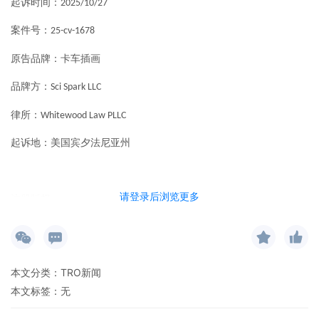
起诉时间：
2025/10/27
案件号：
25-cv-1678
原告品牌：卡车插画
品牌方：
Sci Spark LLC
律所：
Whitewood Law PLLC
起诉地：美国宾夕法尼亚州
请登录后浏览更多
注册版权
原告
是一家美国公司，其主要业务是艺术品和设计作品
Sci Spark LLC
本文分类：
TRO新闻
的收购和授权。
花费了大量时间从信誉良好的艺术家和设计
Sci Spark
本文标签：无
师处寻找并收购有价值的艺术品，并授权制造商和其他公司使用这