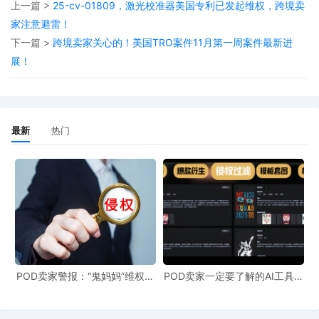
些作品。原告
通过与原作者
签署
Sci Spark LLC
Marina Smorodinskaia
上一篇 >
25-cv-01809，激光校准器美国专利已发起维权，跨境卖
家注意避雷！
权利转让协议获得了以下受版权保护的作品，未经允许不得使用！
下一篇 >
跨境卖家关心的！美国TRO案件11月第一周案件最新进
展！
最新
热门
POD卖家警报：“鬼妈妈”维权致
POD卖家一定要了解的AI工具，
961店冻结，速上POD123避
快速搞定爆款图案衍生到TRO审
险！
查