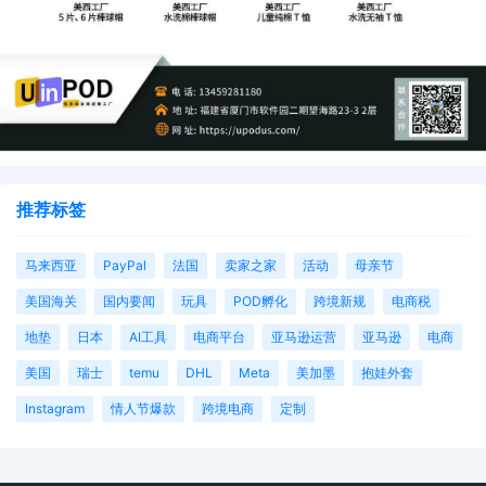
推荐标签
马来西亚
PayPal
法国
卖家之家
活动
母亲节
美国海关
国内要闻
玩具
POD孵化
跨境新规
电商税
地垫
日本
AI工具
电商平台
亚马逊运营
亚马逊
电商
美国
瑞士
temu
DHL
Meta
美加墨
抱娃外套
Instagram
情人节爆款
跨境电商
定制