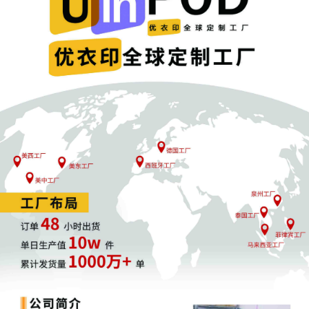
注册商标
版权
+
原告
是一家位于美国华盛顿州西雅图的电子游戏
ConcernedApe LLC
开发公司。星露谷物语
是一款开放式乡村模拟经营类
Stardew Valley
游戏，于
年
月
日正式上市。玩家继承了一座破败的农场，并
2016
2
27
通过种植、养殖、采矿、社交等玩法努力将其重建。本案为商标
版
+
权双重维权，由于具体版权图片未公开，使用游戏相关角色形象等
均有侵权风险！