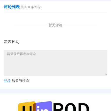
评论列表
共有
0
条评论
案件参数
暂无评论
发表评论
起诉时间：
2025/9/23
案件号：
25-cv-1537
原告品牌：星露谷物语
Stardew Valley
品牌方：
ConcernedApe LLC
登录
后参与讨论
律所：
ARONBERG GOLDGEHN DAVIS & GARMISA
起诉地：美国德克萨斯州