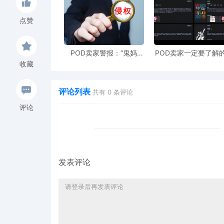
11月第一周已申请PI初步禁令案件明细
点赞
日期
案件号
律所
2025/11/3
25-cv-10112
Konrad Sheri
POD卖家警报：“鬼妈
POD卖家一定要了解的
妈”维权致961店冻结，速
工具，快速搞定爆款
收藏
上POD123避险！
衍生到TRO审查
2025/11/3
25-cv-12479
Keith
评论列表
2025/11/3
25-cv-13000
GBC
共有
0
条评论
评论
2025/11/3
25-cv-12985
GBC
2025/11/3
25-cv-13107
GBC
2025/11/3
25-cv-10239
Sullivan
发表评论
2025/11/3
25-cv-12117
keith
2025/11/4
25-cv-12610
GBC
2025/11/4
25-cv-13256
GBC