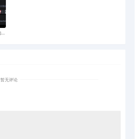
品牌
被告数量
nian
面条架专利
AI
图案
Georgii Nikolayevich Diachenko
14
Sprunki
PlayStation
暂无评论
Sprunki
Madonna
4
NARUTO
47
Dyson
39
MULTICAM