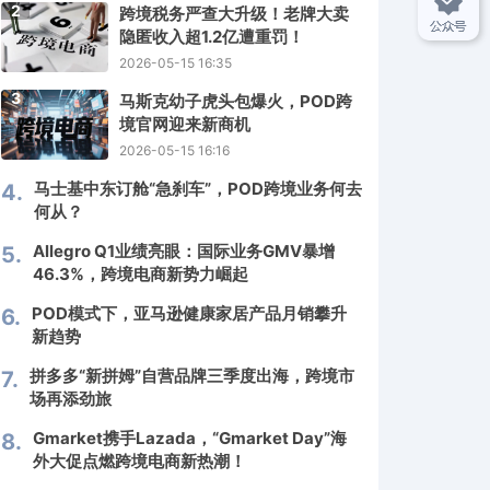
2
跨境税务严查大升级！老牌大卖
隐匿收入超1.2亿遭重罚！
2026-05-15 16:35
3
马斯克幼子虎头包爆火，POD跨
境官网迎来新商机
2026-05-15 16:16
马士基中东订舱“急刹车”，POD跨境业务何去
4.
何从？
Allegro Q1业绩亮眼：国际业务GMV暴增
5.
46.3%，跨境电商新势力崛起
POD模式下，亚马逊健康家居产品月销攀升
6.
新趋势
拼多多“新拼姆”自营品牌三季度出海，跨境市
7.
场再添劲旅
Gmarket携手Lazada，“Gmarket Day”海
8.
外大促点燃跨境电商新热潮！