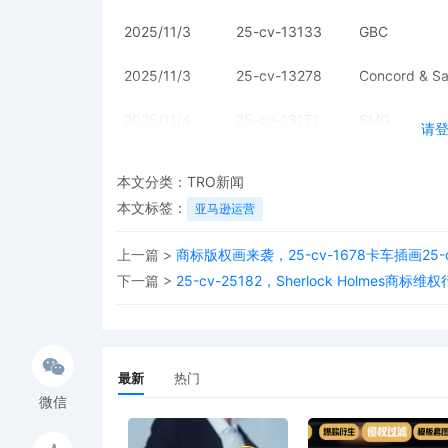
2025/11/3
25-cv-13133
GBC
2025/11/3
25-cv-13278
Concord & S
2025/11/4
25-cv-13171
SMG
请
2025/11/5
25-cv-13287
GBC
本文分类：
TRO新闻
2025/11/5
25-cv-24289
Palmer
本文标签：
亚马逊运营
2025/11/7
25-cv-12835
GBC
上一篇 >
商标版权画来袭，25-cv-1678卡车插画25-cv-
下一篇 >
25-cv-25182，Sherlock Holmes商标
2025/11/7
25-cv-13432
GBC
以下案件已申请初步禁令，大部分律所都已公布被告
最新
热门
单以及涉案情况！已收到传票的卖家，可联系我们组
微信