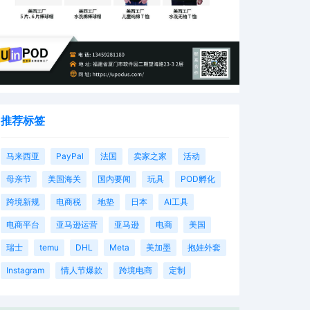
推荐标签
马来西亚
PayPal
法国
卖家之家
活动
母亲节
美国海关
国内要闻
玩具
POD孵化
跨境新规
电商税
地垫
日本
AI工具
电商平台
亚马逊运营
亚马逊
电商
美国
瑞士
temu
DHL
Meta
美加墨
抱娃外套
Instagram
情人节爆款
跨境电商
定制