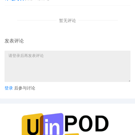
●
案件参数：
暂无评论
起诉时间：2025/10/8
案件号：25-cv-1560
原告品牌：NICOLETTE RAHNER 版权画
发表评论
品牌方：NICOLETTE RAHNER
律所：Keith（FERENCE & ASSOCIATES
LLC）
起诉地：美国宾夕法尼亚州
注册版权：
登录
后参与讨论
原告 NICOLETTE RAHNER 是一位深受创作自
由和对自由绘画的热爱影响的艺术家，其作品曾
在南非的多家画廊展出。