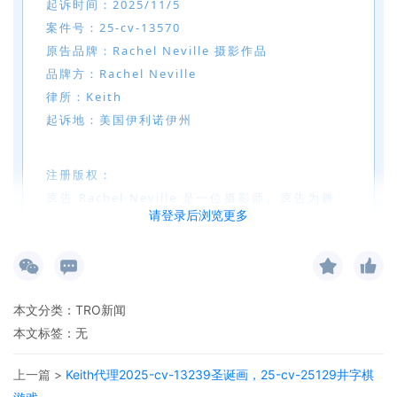
起诉时间：2025/11/5
案件号：25-cv-13570
原告品牌：Rachel Neville 摄影作品
品牌方：Rachel Neville
律所：Keith
起诉地：美国伊利诺伊州
注册版权：
原告 Rachel Neville 是一位摄影师。原告为舞
请登录后浏览更多
蹈团体和编辑出版物创作独特、震撼且具有变革
性的视觉作品，旨在吸引观众的目光，激发他们
的想象力，并将他们带入剧院。原告曾拍摄过超
过一万五千名舞者、顶尖芭蕾舞团和现代舞团以
本文分类：
TRO新闻
及知名舞蹈服装品牌。
本文标签：无
上一篇 >
Keith代理2025-cv-13239圣诞画，25-cv-25129井字棋