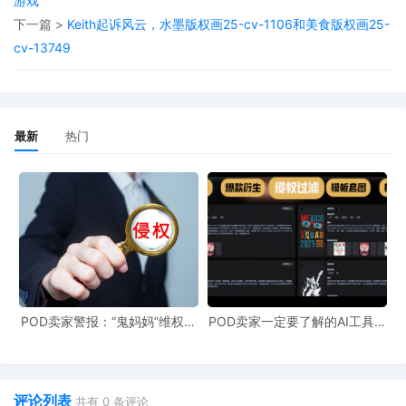
游戏
下一篇 >
Keith起诉风云，水墨版权画25-cv-1106和美食版权画25-
cv-13749
最新
热门
2
keith
POD卖家警报：“鬼妈妈”维权致
POD卖家一定要了解的AI工具，
961店冻结，速上POD123避
快速搞定爆款图案衍生到TRO审
险！
查
评论列表
共有
0
条评论