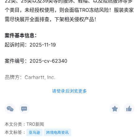
22类、25类以及39类等的服饰、鞋帽、以及阻燃服饰等多
个类目，未经授权使用，则会面临TRO冻结风险！服装卖家
需尽快展开全面排查，下架相关侵权产品！
案件基本信息：
起诉时间：2025-11-19
案件编号：2025-cv-62340
品牌方：Carhartt, Inc.
请登录后浏览更多
律所：Stpehen M. Gaffigan, P.A.
本文分类：
TRO新闻
Carhartt, Inc.是一家拥有超130年历史的美国工装服饰品
本文标签：
亚马逊
跨境电商资讯
牌，早期，创始人Hamilton Carhartt以生产耐用丹宁布工