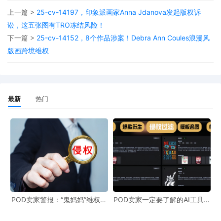
装裤起步，秉持一分钱一分货理念，凭借优质材料与精湛工
上一篇 >
25-cv-14197，印象派画家Anna Jdanova发起版权诉
艺，迅速在蓝领阶层站稳脚跟。
讼，这五张图有TRO冻结风险！
下一篇 >
25-cv-14152，8个作品涉案！Debra Ann Coules浪漫风
版画跨境维权
Carhartt, Inc.产品丰富多样，涵盖夹克、工装裤、T恤等，
最新
热门
多采用丹宁布、帆布等高级面料，注重功能性细节，如多口
袋、加固缝线，耐用又舒适。经典款式众多，像底特律夹克
等，成为工装标志。Carhartt,品牌影响力广泛，不仅畅销
全球，深受专业工人喜爱，还跨界进入潮流圈，被嘻哈等亚
文化群体追捧。
POD卖家警报：“鬼妈妈”维权致
POD卖家一定要了解的AI工具，
961店冻结，速上POD123避
快速搞定爆款图案衍生到TRO审
险！
查