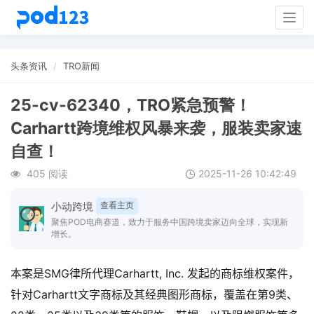
Togg
navig
头条资讯
TRO新闻
25-cv-62340，TRO紧急预警！
Carhartt跨境维权风暴来袭，服装卖家速
自查！
405 阅读
2025-11-26 10:42:49
小动跨境
查看主页
聚焦POD电商赛道，致力于服务中国跨境卖家迈向全球，实现新
增长。
本案是SMG律所代理Carhartt, Inc. 发起的商标维权案件，
针对Carhartt文字商标及其经典图形商标，覆盖在第9类、