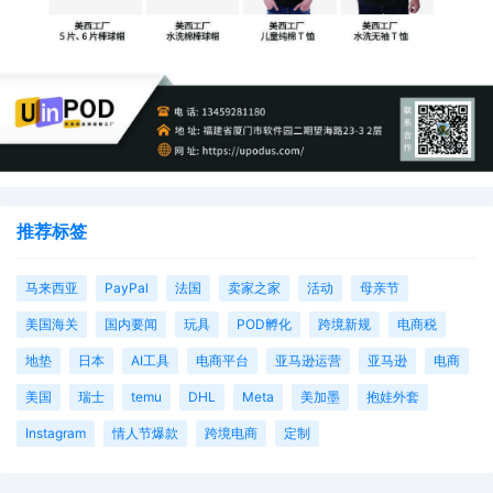
推荐标签
马来西亚
PayPal
法国
卖家之家
活动
母亲节
美国海关
国内要闻
玩具
POD孵化
跨境新规
电商税
地垫
日本
AI工具
电商平台
亚马逊运营
亚马逊
电商
美国
瑞士
temu
DHL
Meta
美加墨
抱娃外套
Instagram
情人节爆款
跨境电商
定制