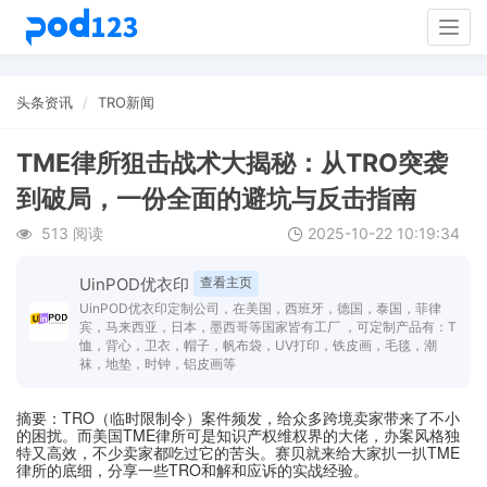
Togg
navig
头条资讯
TRO新闻
TME律所狙击战术大揭秘：从TRO突袭
到破局，一份全面的避坑与反击指南
513 阅读
2025-10-22 10:19:34
UinPOD优衣印
查看主页
UinPOD优衣印定制公司，在美国，西班牙，德国，泰国，菲律
宾，马来西亚，日本，墨西哥等国家皆有工厂 ，可定制产品有：T
恤，背心，卫衣，帽子，帆布袋，UV打印，铁皮画，毛毯，潮
袜，地垫，时钟，铝皮画等
摘要：TRO（临时限制令）案件频发，给众多跨境卖家带来了不小
的困扰。而美国TME律所可是知识产权维权界的大佬，办案风格独
特又高效，不少卖家都吃过它的苦头。赛贝就来给大家扒一扒TME
律所的底细，分享一些TRO和解和应诉的实战经验。