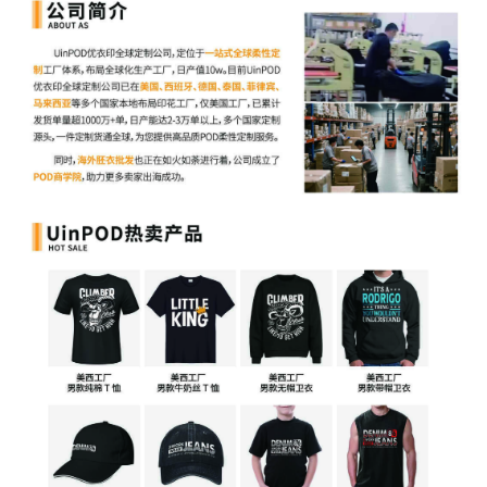
费。
TRO和解案例
关于TRO和解，赛贝以Harry Potter哈利波特的案子为例，
这位亚马逊卖家因为涉嫌哈利波特商标侵权，账户里的1.5
万美金被冻结了。TME律所掌握了他被指控侵权产品链接超
过3万美元的销售额数据，要求他支付4万美金的TRO和解
金。
赛贝协助卖家整理了销售数据，并对对这些数据进行了专业
的梳理和分析，算出了扣除各种成本后的净利润，同样也是
找到突破口后与TME律所据理力争，最后TME律所同意了
赛贝提出的17500美元和解要求。整个过程，赛贝只用了两
周时间就拿到了TRO和解协议。