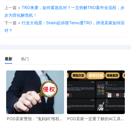
电话：(708) 475-1127
上一篇 >
TRO来袭，如何紧急应对？一文拆解TRO案件全流程，步
邮箱： sydney@tme-law.com，martin@tme-1aw.com
步为营化解危机！
网址：https://tmelawpc.com/
下一篇 >
行业大地震：Shein起诉致Temu遭TRO，跨境卖家如何应
钓鱼地址：10 S. Riverside Plaza Suite 875 Chicago, IL
对？
60606
TME律所成立于1994年，专注于知识产权维权领域，尤其
最新
热门
擅长代理商标和版权侵权案件，并主要集中在伊利诺伊北区
联邦地方法院。TME律所专为娱乐和媒体行业提供全面的商
标、版权法律支持，涵盖注册保护及侵权纠纷处理。此外，
TME律所还擅长商业交易、争议解决、公司合规、税务筹
划、劳动法律及家族财富传承等多个法律领域，彰显其作为
全方位法律服务机构的强大实力。
风格特点：
TME律所通过与专业团队合作的方式，高效收集
POD卖家警报：“鬼妈妈”维权致
POD卖家一定要了解的AI工具，
961店冻结，速上POD123避
快速搞定爆款图案衍生到TRO审
亚马逊、全球速卖通、阿里巴巴等电商平台的侵权证据，在
险！
查