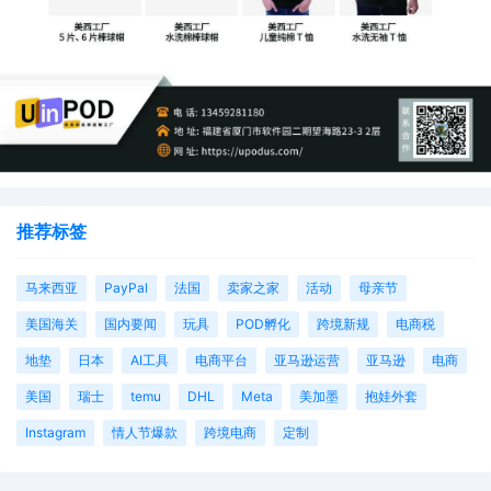
这里需要提一下的是，在今年6月3日和6月5日，TME律所
代理Harry Potter哈利波特连续发起了4起TRO诉讼，案件号
分别为25-cv-06252 、25-cv-06256 、25-cv-06184 、25-
cv-06167 ，跨境卖家朋友请注意排查产品链接，如有侵权
及时处理！
通过上述案例，我们可以看出TME律所在处理TRO案件时
推荐标签
的专业性和高效性。对于卖家来说，面对TME律所的指控，
不必过于恐慌，而是应该积极寻求专业的知识产权机构的帮
马来西亚
PayPal
法国
卖家之家
活动
母亲节
助，通过合理的谈判和应诉策略，降低损失并维护自身权
美国海关
国内要闻
玩具
POD孵化
跨境新规
电商税
益。
地垫
日本
AI工具
电商平台
亚马逊运营
亚马逊
电商
美国
瑞士
temu
DHL
Meta
美加墨
抱娃外套
Instagram
情人节爆款
跨境电商
定制