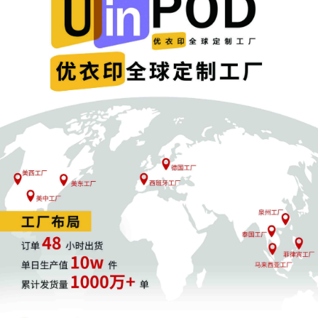
贝给出了边应诉边和解的应对方案。
赛贝快速收集被指控侵权产品的销售数据，并通过专业的分
析找出谈判的突破口。然后，赛贝集团内部的美国律师团队
通过邮件和TME律师进行谈判。经过几轮沟通，TME律师
终于松口，同意只需支付10000美金和解费，就可以解冻账
户。
在赛贝的指导下，卖家签署了TRO和解协议，并划扣了和解
金。目前，他的PayPal账户已经解封，10万美金都拿回来
了，独立站也恢复正常运营了。
这次诉讼，赛贝的美国律师没有出庭做应诉动议，整个谈判
下来仅花了不到二十天的时间。这位卖家对这个结果特别满
意，还推荐了其他被TRO的卖家朋友来找赛贝帮忙。
注意，此案虽以达成TRO和解结案，且未提出任何应诉动
议，但由于赛贝派出了经验丰富的TRO应诉律师，赛贝仍将
其归类为应诉案件。这位卖家也仅支付了少量的律师服务