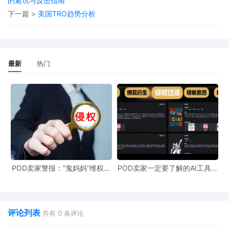
的避坑与反击指南
提起TRO，不少亚马逊卖家都有听闻，或者亲身经历过。
下一篇 >
美国TRO趋势分析
TRO全称为Temporary Restraining Order，译为“临时禁
令”或“临时限制令”。原告如果认为对方涉嫌侵权，其代理
律师会向法院提起诉讼请求，递交诉状立案时会向法院申
最新
热门
请签发临时禁令（TRO）。法院批准禁令后，对于亚马逊
卖家来说，亚马逊会以邮件的形式通知卖家。
TRO
一般有
效期为14天，若原告理由充分，可申请延长至28天。为
了避免账户资金冻结，卖家（被告）需要聘请律师出庭应
诉或协商庭外和解。
POD卖家警报：“鬼妈妈”维权致
POD卖家一定要了解的AI工具，
此次Shein申请对Temu的
TRO，是Shein在去年12月对
961店冻结，速上POD123避
快速搞定爆款图案衍生到TRO审
险！
查
Temu提起的最新一轮诉讼的一部分，指控Temu“故意且
公然侵犯专有且有价值的商标和版权”，并涉嫌实施一项
评论列表
共有
0
条评论
计划，通过“在社交媒体上冒充[the] SHEIN品牌来促进自