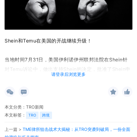
Shein和Temu在美国的开战继续升级！
当地时间7月31日，美国伊利诺伊州联邦法院在Shein针
对Temu诉讼中，做出支持Shein的决定，批准了Shein申
请登录后浏览更多
请对Temu的临时限制令（“TRO”）的申请。
根据法院
的备忘录中，美国伊利诺伊州北区地方法院法官
富兰克林·瓦尔德拉玛 认为，法院将暂时阻止Temu涉嫌侵
本文分类：
TRO新闻
本文标签：
TRO
跨境
权的活动，避免可能进一步产生无法弥补的损失。TRO将
持续有效至8月17日下午6点。
上一篇 >
TME律所狙击战术大揭秘：从TRO突袭到破局，一份全面