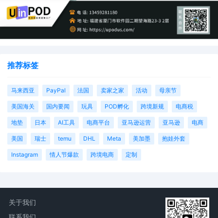
推荐标签
马来西亚
PayPal
法国
卖家之家
活动
母亲节
美国海关
国内要闻
玩具
POD孵化
跨境新规
电商税
地垫
日本
AI工具
电商平台
亚马逊运营
亚马逊
电商
美国
瑞士
temu
DHL
Meta
美加墨
抱娃外套
Instagram
情人节爆款
跨境电商
定制
关于我们
联系我们