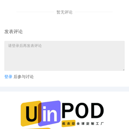
己在美国市场的增长，并使用[Shein]拥有的受版权保护
的图像作为其自己的产品列表的一部分。”
暂无评论
Temu反驳了该诉讼，认为Shein未能履行其版权主张（因
发表评论
为一些涉嫌侵权的图像并未注册），以及涉嫌虚假广告和
商业诽谤。Temu声称，它“从未冒充 Shein，也没有参与
上述提到涉嫌侵权的Twitter帐户的创建”，它认为这些帐
户创建自Temu的第三方联盟账号的参与者。
登录
后参与讨论
目前法院支持了Shein的诉讼请求，批准了对Temu的
TRO。
两家在美国电商市场数一数二的电商平台企业，此刻在推
广、销售、供应链、知识产权、法律等全战线打得不可开
交。而“侵权”这张牌打出后，对平台企业非常有杀伤力。