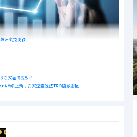
登录后浏览更多
国TRO趋势分析
，跨境卖家如何应对？
hedule A案件（即批量诉讼）也逐步面临挑战。
on Print持续上新，卖家速查这些TRO隐藏雷区
1
023年大幅增长42%。