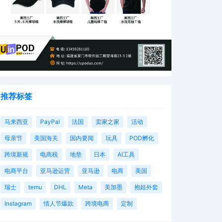
推荐标签
马来西亚
PayPal
法国
卖家之家
活动
母亲节
美国海关
国内要闻
玩具
POD孵化
跨境新规
电商税
地垫
日本
AI工具
电商平台
亚马逊运营
亚马逊
电商
美国
瑞士
temu
DHL
Meta
美加墨
抱娃外套
Instagram
情人节爆款
跨境电商
定制