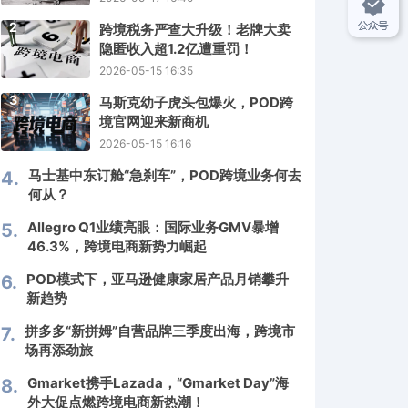
2
跨境税务严查大升级！老牌大卖
隐匿收入超1.2亿遭重罚！
2026-05-15 16:35
3
马斯克幼子虎头包爆火，POD跨
境官网迎来新商机
2026-05-15 16:16
马士基中东订舱“急刹车”，POD跨境业务何去
4.
何从？
Allegro Q1业绩亮眼：国际业务GMV暴增
5.
46.3%，跨境电商新势力崛起
POD模式下，亚马逊健康家居产品月销攀升
6.
新趋势
拼多多“新拼姆”自营品牌三季度出海，跨境市
7.
场再添劲旅
Gmarket携手Lazada，“Gmarket Day”海
8.
外大促点燃跨境电商新热潮！