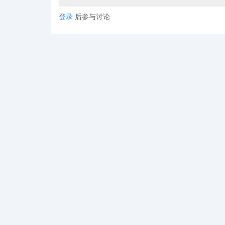
登录
后参与讨论
2020-2024
Schedule A
案件，即批量诉讼继续呈高速增长的
数百个。若按平均每个案件100个店铺估算，20
在知识产权批量诉讼案中，
商标和版权侵权案占