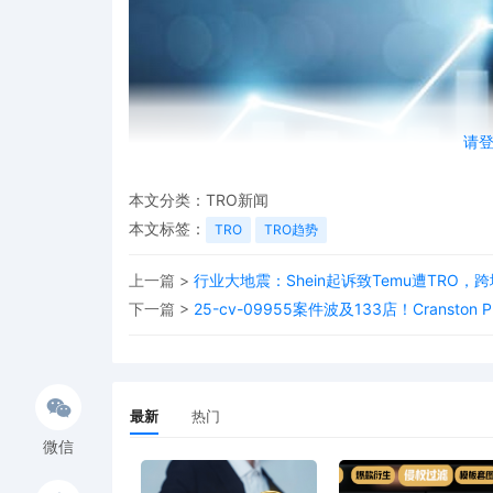
请
本文分类：
TRO新闻
本文标签：
TRO
TRO趋势
2024
年美
上一篇 >
行业大地震：Shein起诉致Temu遭TRO
2024
年美国知识产权TRO继续呈暴增趋势，但Sc
下一篇 >
25-cv-09955案件波及133店！Cranst
2024
年，美国知识产权批量诉讼高达2023件，较2
最新
热门
微信