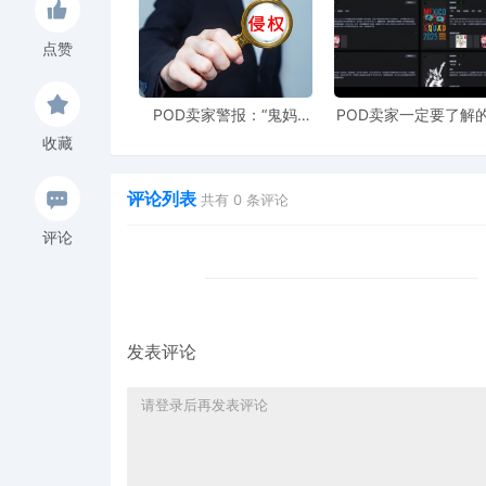
点赞
POD卖家警报：“鬼妈
POD卖家一定要了解的
妈”维权致961店冻结，速
工具，快速搞定爆款
收藏
上POD123避险！
衍生到TRO审查
评论列表
共有
0
条评论
评论
发表评论