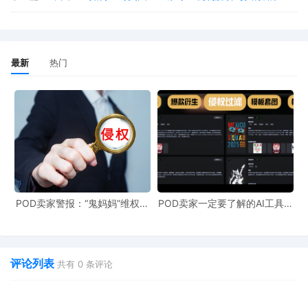
小觑。如何有效应对TRO并加强知识产权的保护已成为中国跨境
电商企业商家必须高度重视的问题。
最新
热门
一、什么是TRO临时限制令
TRO临时限制令是美国进行知识产权保护的重要法律手段之
一，用于制止知识产权侵权行为的持续扩大。跨境电商卖家将商
品销售到海外时，特别是销往美国市场，由于知识产权意识不
强，往往不会意识到自己的行为已经侵犯他人的商标、专利或著
作权。在商标侵权案件中，如果卖家未经授权使用了他人商标或
POD卖家警报：“鬼妈妈”维权致
POD卖家一定要了解的AI工具，
961店冻结，速上POD123避
快速搞定爆款图案衍生到TRO审
者商品名称、商品内容介绍中使用了他人商标或品牌名称等，原
险！
查
告即可申请TRO以立即制止侵权行为。对于专利侵权，卖家如果
评论列表
销售的商品采用了他人已经申请专利权的发明专利技术或者外观
共有
0
条评论
设计，也可能被提起TRO。在著作权侵权中，多表现为未经授权
直接使用他人享有著作权的图片、照片等作品。