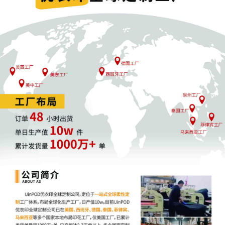
急，在必要的情形下禁令发出可以不通知被申请人。
[4]
例外情况
规定在《美国联邦民事诉讼规则》第65条（b）宣誓书或经核实
的诉状中的具体事实清楚表明，在对方当事人有机会提出反对意
见之前，申请人将立即遭受不可挽回的侵害、损失或损害；且申
请人的律师以书面形式证明已尽力发出通知，并说明无需通知的
理由。
[5]
在未通知情况下发布TRO后，法院有义务尽快安排被告
出席听证会。TRO有效期通常为14天，在此期间法院会安排听证
会，决定是否延长临时限制令或发布初步禁令。如果TRO没有转
化为初步禁令，TRO就会失去效力；如果转化为初步禁令，则意
味着进入正式的诉讼阶段，该禁令的效力会一直延续到收到判决
时。法院批准初步禁令需要满足四个条件：审判胜诉的可能性、
不立即采取措施侵权行为将会造成无法弥补的损失、权衡批准初
步禁令与否对双方的损害以及对公共利益的影响。
[6]
TRO规制的是电商平台和卖家双方，电商平台收到法院的