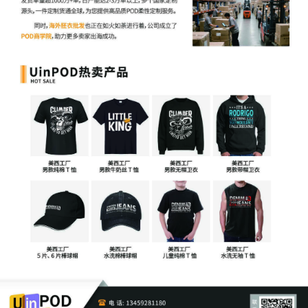
TRO后，会通过电子邮件的方式通知平台商家，但同时会下架卖
家的商品链接以及冻结卖家相关账号，卖家店铺邮箱收到含有全
称为“Temporary Restraining Order”的邮件，即代表被提起了
TRO临时限制令。每份TRO的具体内容还包括签发的具体理由、
具体说明条款、详细地陈述被限制或要求的行为（而非引用诉状
或其他文件）。
[7]
此时侵权商品链接可能已断开，账户可能已被
冻结。可以看出TRO具有紧急性、临时性和迅速反应的特点。整
个程序发展非常迅速，而有的商家因不了解相关规定，在收到邮
件时未给予足够的重视，采取放任不管的态度，或者并未意识到
自己收到了TRO，错过了最佳答辩和和解时机，如在21天答辩期
内未提交答辩状，则使案件走向缺席审判，法院将根据原告的申
请最终判处冻结资金直接划入对方账户并判令被告支付高额的赔
偿金。也就是说在禁令期间账户只是被冻结财产，待判决出来后
才会被划走。在此之后原告方会关注被告的银行账户信息，一旦
被告名下其他账户有余额，会继续申请法院强制执行。