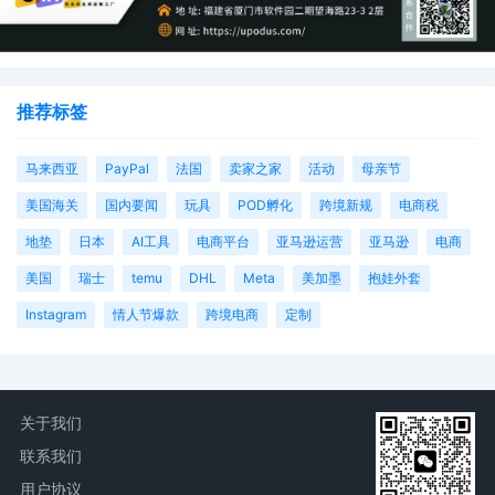
我国也有类似的规定即《民事诉讼法》中规定的保全制度。
[8]
对于知识产权保全，我国著作权法、商标法、专利法中均有相
关规定，2018年最高院出台了专门的司法解释《最高人民法院关
推荐标签
于审查知识产权纠纷行为保全案件适用法律若干问题的规定》进
一步规定。我国的保全制度与美国的临时禁令二者类似却也存在
马来西亚
PayPal
法国
卖家之家
活动
母亲节
一定差别。保全根据发生在不同阶段具体分为诉前保全、诉中保
美国海关
国内要闻
玩具
POD孵化
跨境新规
电商税
全和执行保全，从具体内容上看可分为证据保全、财产保全、行
地垫
日本
AI工具
电商平台
亚马逊运营
亚马逊
电商
为保全。根据《民事诉讼法》第104条的规定，诉前保全申请的
美国
瑞士
temu
DHL
Meta
美加墨
抱娃外套
条件是情况紧急，需要通过保全措施避免其合法权益受到难以弥
Instagram
情人节爆款
跨境电商
定制
补的损害。而法院在审查诉前行为保全申请时，应综合考量申请
人的请求是否具有事实基础和法律依据、不采取保全措施是否会
对申请人造成难以弥补的损害、采取行为保全措施是否会导致当
关于我们
事人间利益显著失衡以及是否会损害社会公共利益等因素。
[9]
可
联系我们
见我国诉讼保全启动条件较为严格，法院会进行实质审查，对申
用户协议
请人举证提出较高要求。但是一旦诉前保全获得法院准许，会持