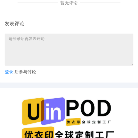
暂无评论
《美国联邦民事诉讼规则》（Federal Rules of Civil
Procedure, FRCP）是美国联邦法院审理民事案件的核心程序规
发表评论
范。其第65条规定了两种禁令制度，分别是TRO和初步禁令
（Preliminary Injunction Order，PIO）。二者均适用于所有民
事案件，TRO具体内容是要求侵权人立刻停止侵权行为，并冻结
其账户资产的行为，有效期通常为14天，原告可申请延长到28
天。在TRO到期前，申请人可向法院申请初步禁令，有效期通常
登录
后参与讨论
持续到案件结束。
具体到实践中，原告发现侵权行为并固定证据，在提起侵权
诉讼时一并提交TRO申请。申请TRO时需要提供担保，该费用用
于支付错误禁令给对方造成的损失。美国官员和机构除外
[3]
。法
院收到申请后会进行初步审查，并决定是否需要发布TRO。原则
上发布TRO前需向对方发布通知。通过通知给予被申请人抗辩的
公平机会，以及通过通知和听证来保证程序公平。但TRO更加紧