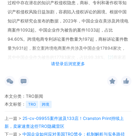
过程中存在潜在的知识产权侵权隐患，商标、专利和著作权等知
识产权侵权风险日益加剧，容易陷入侵权诉讼的困境。根据中国
知识产权研究会发布的数据，2023年，中国企业在美涉及跨境电
商案件1092起。中国企业作为被告的案件1033起，占比
94.60%。跨境电商专利诉讼案件数量为197起，商标诉讼案件数
量为931起，新立案跨境电商案件共涉及中国企业17894家次，
其中中国企业作为被告的17783家次，占比99.38%。
[2]
商家若
请登录后浏览更多
被认定为侵权，不仅将面临商品下架、平台账号封存、资金账户
冻结，
还可能面临巨额赔偿，并对企业的品牌形象和市场竞争力
造成严重损害。
本文分类：
TRO新闻
美国企业对中国跨境电商卖家提起知识产权侵权诉讼时常常
本文标签：
TRO
跨境
一并申请临时限制令或临时禁令（Temporary Restraining
Order，TRO），面对突如其来的诉讼和巨额赔偿，大量中国跨
上一篇 >
25-cv-09955案件波及133店！Cranston Print持续上
境电商卖家遭受重大打击，或是被迫放弃原有店铺或是退出美国
新，卖家速查这些TRO隐藏雷区
下一篇 >
中国企业如何应对美国TRO禁令：机制解析与实务路径
市场等。近年来随着美国长臂管辖的扩张趋势，TRO的影响不容