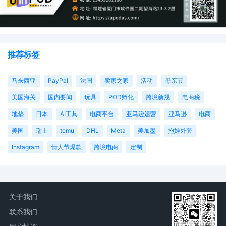
因高昂的诉讼成本影响企业正常运营。
被告决定和解的，应确定自身和解底线。在签署和解协议时，需要
严格审查和解协议，避免签署过于严苛的承诺以影响后续经营。同
时，和解协议需要明确和解范围，防止原告将来再次起诉。
推荐标签
（三）应诉
被告认为自身无侵权行为，遭受错误指控的，或可选择积极应诉，
马来西亚
PayPal
法国
卖家之家
活动
母亲节
按时提交答辩状及撤销TRO的动议，以争取尽早解除冻结。
美国海关
国内要闻
玩具
POD孵化
跨境新规
电商税
1. 就TRO/PI提出程序性抗辩
地垫
日本
AI工具
电商平台
亚马逊运营
亚马逊
电商
规则第65条规定，被告可对TRO及PI提出程序性抗辩，申请法院撤
美国
瑞士
temu
DHL
Meta
美加墨
抱娃外套
销或拒绝签发禁令。
Instagram
情人节爆款
跨境电商
定制
被告在被TRO后，应尽快委托律师评估案件情况，依据第65条第(b)
(4)款提出撤销或修改TRO动议，但须注意除法院另行裁定外，被告
应提前两日通知原告。针对后续的PI阶段，被告应依据规则第65条
第(a)款及时提交书面异议，积极参加听证会进行现场陈述，以反驳
关于我们
原告进一步的动议申请。上述抗辩应着重以前述的禁令审查四要素
展开，如案涉商品无销量或销量极低、存在合法授权、禁令已严重
联系我们
影响日常经营或禁令范围过广等。