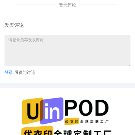
第(b)款规定的两种情形的，即原告证明未及时采取措施，将遭受直
暂无评论
接且无法弥补的损害；原告律师书面说明无需通知的原因或已付出
了通知对方的努力，TRO将以单方（ex parte）方式审理。换言
之，法院将在事先不通知被告的情况下，根据原告提交的材料直接
发表评论
作出裁定。
法院批准TRO签发的同时，一般也会签发信息披露令并准许原告通
过电子邮件等方式向被告送达起诉状、TRO等材料（规则第4条第(f)
(3)款）。
3. 执行
登录
后参与讨论
TRO一经法院签发，原告律师即可依据法院裁定准予的内容将命令
送达Amazon、eBay等电商平台、各银行以及PayPal等支付机构，
要求冻结涉案被告的账户资金。
实践中，TRO禁令通常要求平台及机构在2个工作日内采取冻结措
施，平台则会遵循法院指示在规定期限内第一时间采取冻结账户余
额、暂停店铺运营、限制产品上架等措施，以规避法律风险。而
后，平台会通知卖家冻结原因及法院命令编号，即卖家收到消息时
TRO已生效执行。