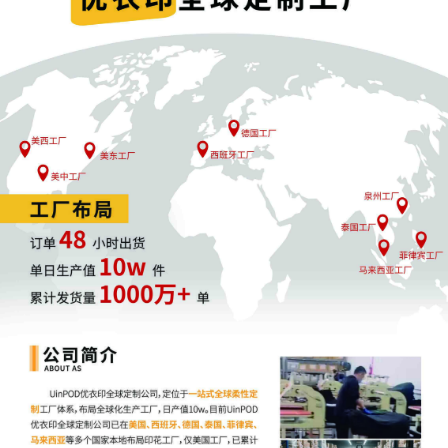
（二）TRO期限（转PI禁令）
规则第65条第(b)(2)款规定，TRO期限不超过14天，最多可再延长
14天。期限届满前，法院会安排初步禁令PI （preliminary
injunction）听证会，并根据原被告提交的证据、理由陈述，决定是
否签发PI。作为TRO的延续，PI的冻结效力可持续至案件结案，对
账户资产及后续诉讼影响更为重大。如未能在听证会中积极应诉，
后续或将面临缺席判决和资金没收的法律风险。
二
、
中国企业如何应对
TRO
“Schedule A + TRO/PI”模式凭借集中高效并案、统一冻结的特点，
已成为权利人打击跨境侵权的常见手段，但该模式也给众多出海的
中国企业带来了威胁。稍加不慎，就会面临账户资金被冻结，经营
陷入停滞的困境。为此，中国企业亟须重视诉讼风险，并及时制定
有效的应对策略，以保障出海业务的顺畅运行。
（一）评估案件材料，拟定应对策略