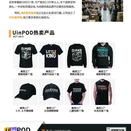
因为TRO签发后，冻结措施由平台统一执行，法院通常不会与单独
卖家联络，中国企业往往通过平台通知才首次得知诉讼，当决定应
诉时，可能发现已经错失了黄金时间。故，当企业收到电商平台或
支付机构的账户冻结通知后，企业应当立即采取行动。
首先，需获取完整的案件材料，包括但不限于起诉状副本、TRO及
冻结令、被指控的具体侵权行为以及法院地点等。企业可优先确认
与平台账户绑定的邮箱是否有所涉起诉材料。如自行获取困难的，
也可聘请律师获取官方文件。
其次，全面掌握案情是评估案件风险的前提，企业确认或委托律师
分析侵权指控是否成立，并确定资金冻结情况，以确定后续的应对
策略。
（二）和解
多数案件中，被告的证据较为薄弱或确实实施了侵权行为，在此情
况下，尽快推进和解应属较为切实的应对路径。原告通常会在TRO
后不久提出和解，通过律师联系被告，确认被告的和解意向。
和解金额一般低于诉讼赔偿额，且能够相对较快解冻资金，恢复店
铺正常运营，有助于节省企业诉讼成本、减少负面声誉影响，避免