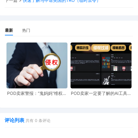
下一篇 >
快速了解与申请美国的TRO（临时禁令）
（4）信息披露动议（Motion for Electronic Discovery /
Expedited Discovery），即请求法院授权原告向平台调取被告
邮箱、账户信息等，以便后续送达和证据收集；
（5）替代送达动议（Motion for Alternative Service），即请
最新
热门
求法院准许原告使用替代送达方式如电子邮件传送等较为简便
的形式向多名被告进行送达起诉材料，以备后续TRO签发后，
向被告的平台绑定邮箱或Paypal关联邮箱等送达起诉材料。
2. 审查签发
法院在收到原告递交的相关材料后，将审查案件是否满足以下TRO
[1]
禁令签发条件
：
（1）若不签发TRO，申请人将面临不可弥补的损害；
POD卖家警报：“鬼妈妈”维权致
POD卖家一定要了解的AI工具，
961店冻结，速上POD123避
快速搞定爆款图案衍生到TRO审
（2）申请人存在较大胜诉可能性；
险！
查
（3）TRO不会对被申请人造成过度或不公平的损害；
评论列表
共有
0
条评论
（4）TRO符合公共利益。
法院认为满足上述条件的，将签发TRO，且若同时满足规则第65条