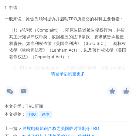
1. 申请
一般来说，原告为顺利提诉并启动TRO所提交的材料主要包括：
（1）起诉状（Complaint），即原告陈述被告侵权行为，并按
其主张知识产权种类，依据相应的法律条款，要求被告承担侵
权责任。如专利权依循《美国专利法》（35 U.S.C.）、商标权
依循《兰哈姆法案》（Lanham Act），以及著作权依循《美国
著作权法》（Copyright Act）；
（2）附件A（Schedule A），即原告随起诉状一并提交的被告
请登录后浏览更多
名单，通常列有数十至数百名电商卖家（多数为中国卖家）。
该附件旨在透过封存案件信息（sealing the case）与非公开程
序，在法院签发TRO之前避免被告得知诉讼而转移资产或销毁
证据；
（3）TRO动议（Motion for Temporary Restraining
本文分类：
TRO新闻
Order），即原告请求法院下发临时禁令，包括但不限于停止侵
本文标签：
TRO
跨境
权行为、冻结上述被告在相关平台或支付机构的账户资金等，
以防止被告转移或隐匿资产；
上一篇 >
跨境电商知识产权之美国临时限制令TRO