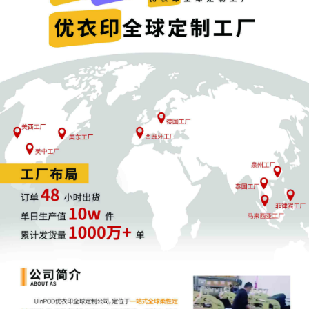
TRO
除适用于原告要求法院颁发临时禁止侵权
冻结账户外，还适用于相关当事人要求法院颁发禁
卖家要求禁止专利权利人恶意投诉：
当收到TRO要积极地应对，不要置之不理。跨
相关知识。了解
TRO
规则后就会发现
TRO
并不是不
业务行为合法、规范，就有很大的机会解除
TRO
，
自2024年以来TRO案件不断增多，已经进入了爆发
期。
为了保护跨境卖家的利益不受流氓律所过度侵
害，更
为了解决广大卖家呼声，目前镖计划正式推出了亚马
逊TRO保险，如果大家想要保持店铺经营稳定性、更
好地守住店铺经营成果，欢迎联系镖计划了解亚马逊