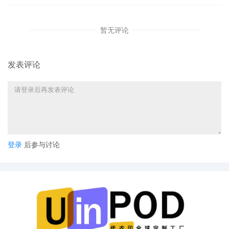
2.
申请人律师出具书面证明，为了通知所做的努力
暂无评论
发表评论
收到
TRO
后如何应对
收到
TRO
后，被诉方可以动议（
Motion
）的形
TRO
，并且提前两天通知
RO
及其代理人。这个时
行审理并进行裁决。
法通过正
如果没有办
常渠道申诉解封账号的，
登录
后参与讨论
之后才可以解冻资金的。这个时候就需要找专业的
TRO
适用范围