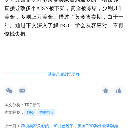
直接导致多个
AISN
被下架，资金被冻结，少则几千
美金，多则上万美金。错过了黄金售卖期，白干一
年。通过下文深入了解
TRO
，学会从容应对，不再
惊慌失措。
请登录后浏览更多
什么是
TR
O
？
TRO全
称
Temporary Restraining Order
。是一种
般而言，原告在提起民事诉讼的时候就可以同时提
本文分类：
TRO新闻
要告知案件对方（
即被告）
，但根据《联邦民事诉
本文标签：
TRO
跨境电商
条件情况下，法院可以签发无需告知案件对方（即
上一篇 >
跨境卖家关心的！10月已过半，美国TRO案件最新动如