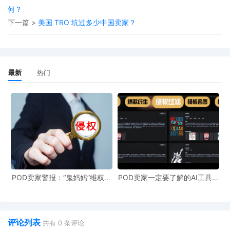
何？
下一篇 >
美国 TRO 坑过多少中国卖家？
TRO
有效期为
14
天，如果超过
14
天可申请延期
在
TRO
期间，法院通常会举行听证会（
hearing
最新
热门
原告可能会申请延长
TRO
或者申请
PI
来衔接
TRO
，
签发
PI
。
下发
TRO
的条件
POD卖家警报：“鬼妈妈”维权致
POD卖家一定要了解的AI工具，
根据美国的联邦民事诉讼规则第
65
条的规定，
961店冻结，速上POD123避
快速搞定爆款图案衍生到TRO审
险！
查
可以请求法院签发
TRO
而无需发出通知：
1.
申请人宣誓或在向法院提交的诉状（
complaint
评论列表
共有
0
条评论
前，申请人就将遭受直接的、不可弥补的损失或伤