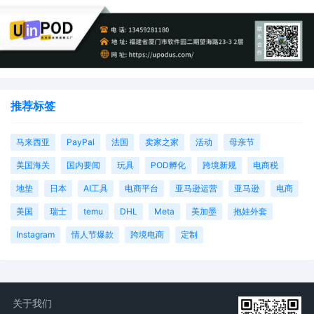
推荐标签
马来西亚
PayPal
法国
卖家之家
活动
母亲节
美国海关
国内要闻
玩具
POD孵化
跨境新规
电商税
地垫
日本
AI工具
电商平台
亚马逊运营
亚马逊
电商
美国
瑞士
temu
DHL
Meta
美加墨
抱娃外套
Instagram
情人节爆款
跨境电商
定制
关于我们