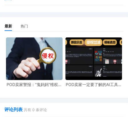
最新
热门
POD卖家警报：“鬼妈妈”维权致
POD卖家一定要了解的AI工具，
961店冻结，速上POD123避
快速搞定爆款图案衍生到TRO审
险！
查
评论列表
共有
0
条评论