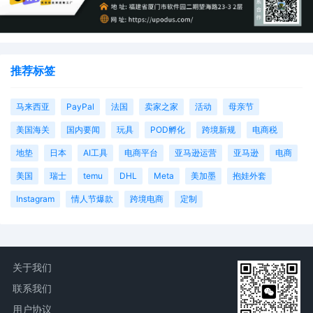
推荐标签
马来西亚
PayPal
法国
卖家之家
活动
母亲节
美国海关
国内要闻
玩具
POD孵化
跨境新规
电商税
地垫
日本
AI工具
电商平台
亚马逊运营
亚马逊
电商
美国
瑞士
temu
DHL
Meta
美加墨
抱娃外套
Instagram
情人节爆款
跨境电商
定制
关于我们
联系我们
用户协议