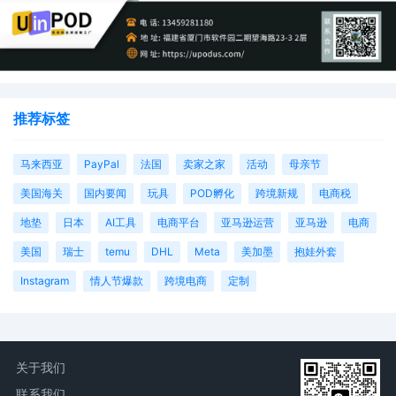
推荐标签
马来西亚
PayPal
法国
卖家之家
活动
母亲节
美国海关
国内要闻
玩具
POD孵化
跨境新规
电商税
地垫
日本
AI工具
电商平台
亚马逊运营
亚马逊
电商
美国
瑞士
temu
DHL
Meta
美加墨
抱娃外套
Instagram
情人节爆款
跨境电商
定制
关于我们
联系我们