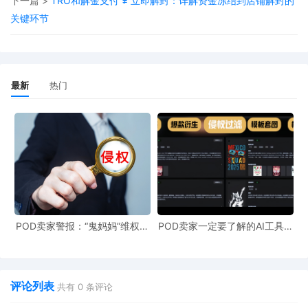
下一篇 >
TRO和解金支付 ≠ 立即解封：详解资金冻结到店铺解封的
初步禁令(也就是PI),维持下架或冻结的状态。如果不应诉,法
关键环节
院作出缺席判决,从立案到缺席判决作出可能不到3个月。
1.程序的滥用体现在以下几个方面∶管辖权存疑；
2.送达方式(与管辖权相关)不当并案；
3.冻结金额与涉嫌侵权金额不成比例；
最新
热门
如果对方已经向法院起诉,并且法院下发了TRO,那么亚马逊
根据相关法律规定是必须下架商品链接并冻结卖家账户资金
的。这种情况下,就算对方确实是恶意起诉,卖家也没法通过
向亚马逊申诉解决问题。所以,当卖家被TRO了以后,正确的
解决办法是尽快寻求专业律师的帮助,寻找解决问题的最优
方案。海象跨境根据卖家店铺真实情况制定方案，以寻求最
低成本的解决方案一遏制这TRO滥用情况。
POD卖家警报：“鬼妈妈”维权致
POD卖家一定要了解的AI工具，
961店冻结，速上POD123避
快速搞定爆款图案衍生到TRO审
险！
查
评论列表
共有
0
条评论