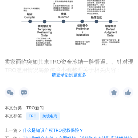
卖家面临突如其来TRO资金冻结一脸懵逼。。针对现
TRO滥用情况海象跨境小编整理关于相关内容：
请登录后浏览更多
TRO是美国《联邦民事诉讼规则》规定的一种临时措
施,在最终的判决或裁定没有做出前,对被请求方予以
一定的限制。目的是为了避免因不及时采取措施,导
致请求人的合法权益遭遇不可挽回的损失。
本文分类：
TRO新闻
本文标签：
TRO
跨境电商
TRO程序滥用
TRO的内容多为要求渠道将涉架,或者冻结卖家账户内的余
上一篇 >
什么是知识产权TRO侵权保险？
额等。
临时限制令有效期虽仅有14天
,但原告通常还会申请