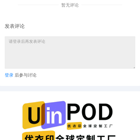
暂无评论
收到来自律所的正式邮件
邮件包含案件号、法院信息
发表评论
邮件特征
发件人邮箱包含law、attorney等关键词
提及U.S. District Court、TRO等术语
提供具体案件编号
登录
后参与讨论
四、TRO应对策略
紧急处理措施
立即暂停店铺所有产品销售
避免新增冻结资金
确认侵权产品和具体侵权点