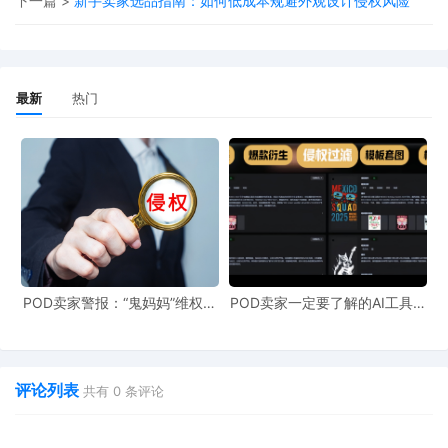
下一篇 >
新手卖家选品指南：如何低成本规避外观设计侵权风险
发明专利、外观设计专利侵权
产品相似度达60%以上即存在风险
版权侵权
最新
热门
使用受保护的人物形象、动漫角色
版权画侵权案件占比显著上升
行业现状
专业律所形成完整产业链
批量诉讼模式成为盈利手段
POD卖家警报：“鬼妈妈”维权致
POD卖家一定要了解的AI工具，
961店冻结，速上POD123避
快速搞定爆款图案衍生到TRO审
取证、诉讼、执行高度专业化
险！
查
三、识别TRO信号
评论列表
共有
0
条评论
账户异常
支付账户被限制