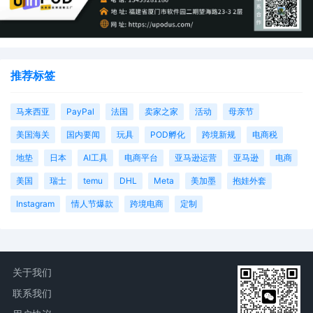
及时解绑品牌和注销账户
五、成本分析与风险评估
直接成本
推荐标签
和解金或赔偿金
马来西亚
PayPal
法国
卖家之家
活动
母亲节
律师服务费用
美国海关
国内要闻
玩具
POD孵化
跨境新规
电商税
账户冻结资金损失
地垫
日本
AI工具
电商平台
亚马逊运营
亚马逊
电商
美国
瑞士
temu
DHL
Meta
美加墨
抱娃外套
间接损失
Instagram
情人节爆款
跨境电商
定制
销售中断造成的营收损失
账户培育成本损失
商誉和声誉损害
关于我们
联系我们
成本控制建议