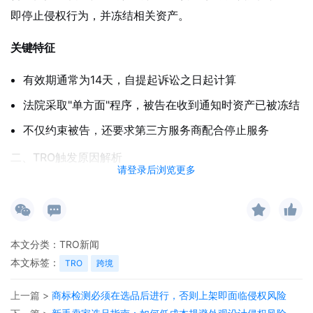
即停止侵权行为，并冻结相关资产。
关键特征
有效期通常为14天，自提起诉讼之日起计算
法院采取"单方面"程序，被告在收到通知时资产已被冻结
不仅约束被告，还要求第三方服务商配合停止服务
二、TRO触发原因解析
请登录后浏览更多
知识产权侵权类型
商标侵权
未经授权使用品牌商标或标识
本文分类：
TRO新闻
本文标签：
TRO
跨境
包括跟卖和在listing中使用他人商标
专利侵权
上一篇 >
商标检测必须在选品后进行，否则上架即面临侵权风险