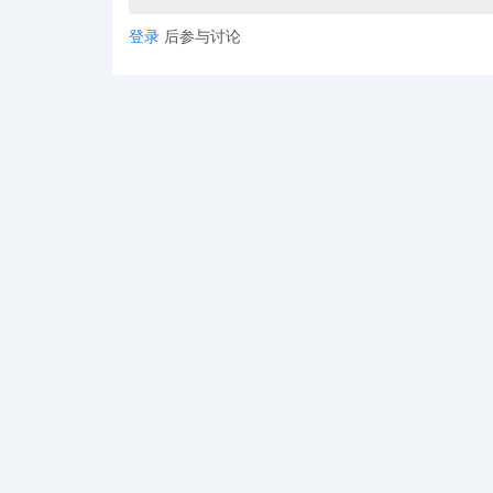
三、运营维护：建立动态监控体系
登录
后参与讨论
定期内容审查
周期性检查产品列表的完整性
监控描述、图片等是否被恶意篡改
关注客户反馈中的异常信号
竞品对比分析
与市场同类产品保持适度差异化
及时发现可能存在的侵权隐患
建立产品更新迭代的预警机制
风险预警与快速响应
利用大数据平台跟踪最新TRO案例