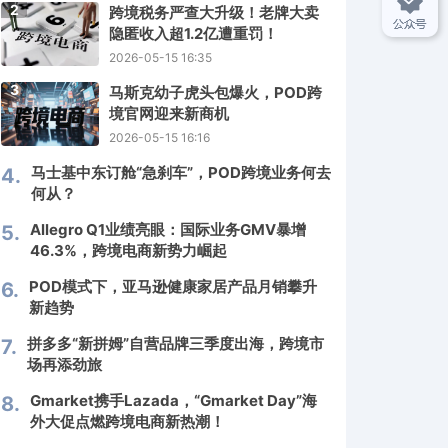
2
跨境税务严查大升级！老牌大卖
隐匿收入超1.2亿遭重罚！
2026-05-15 16:35
3
马斯克幼子虎头包爆火，POD跨
境官网迎来新商机
2026-05-15 16:16
马士基中东订舱“急刹车”，POD跨境业务何去
4.
何从？
Allegro Q1业绩亮眼：国际业务GMV暴增
5.
46.3%，跨境电商新势力崛起
POD模式下，亚马逊健康家居产品月销攀升
6.
新趋势
拼多多“新拼姆”自营品牌三季度出海，跨境市
7.
场再添劲旅
Gmarket携手Lazada，“Gmarket Day”海
8.
外大促点燃跨境电商新热潮！