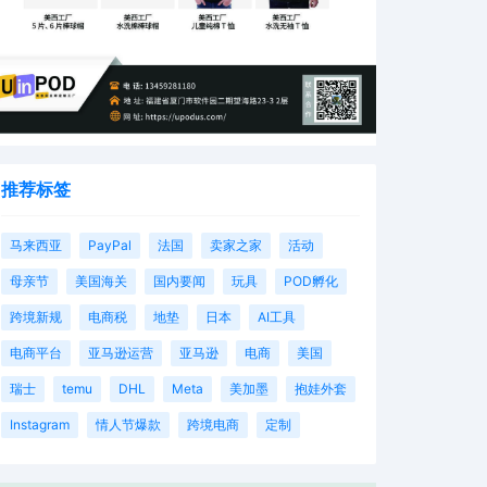
推荐标签
马来西亚
PayPal
法国
卖家之家
活动
母亲节
美国海关
国内要闻
玩具
POD孵化
跨境新规
电商税
地垫
日本
AI工具
电商平台
亚马逊运营
亚马逊
电商
美国
瑞士
temu
DHL
Meta
美加墨
抱娃外套
Instagram
情人节爆款
跨境电商
定制