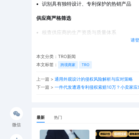
识别具有独特设计、专利保护的热销产品
供应商严格筛选
核查供应商的生产资质与质量体系
请
要求提供完整的产品认证与授权文件
确保供应链各环节的知识产权合规性
本文分类：
TRO新闻
本文标签：
跨境商家
TRO
智能工具辅助决策
上一篇 >
通用外观设计的侵权风险解析与应对策略
使用专业检测工具扫描产品侵权风险
下一篇 >
一件代发遭遇专利侵权索赔10万？小卖家应
对市场推荐的“蓝海产品”保持审慎态度
通过图片、链接等一键式检测降低专业门槛
二、上架准备：构建安全Listing
最新
热门
微信
内容审核标准化