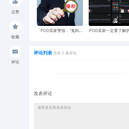
产品描述
：剔除他人商标、专利词汇
点赞
图片素材
：确保原创或获得合法授权
关键词设置
：避免使用知名品牌术语
POD卖家警报：“鬼妈
POD卖家一定要了解的
妈”维权致961店冻结，速
工具，快速搞定爆款
收藏
风险排查双重验证
上POD123避险！
衍生到TRO审查
在平台内搜索同类产品，观察潜在风险
评论列表
共有
0
条评论
评论
使用专业工具进行深度专利比对
通过可视化对比功能，直观判断外观相似度
上架前最终确认
发表评论
完成所有侵权风险点的排查
确保描述、图片、关键词三位一体的安全性
保留所有审核记录作为后续参考