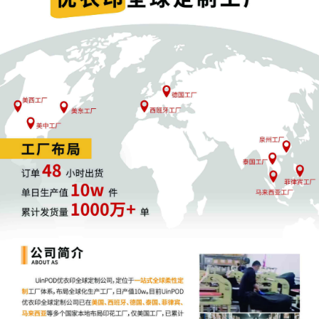
是判定侵权的关键准则。
如果亚马逊经审查认定，卖家商品的外观设计与已获得专利的设
计在整体视觉效果、主要设计特征等方面相同或者存在实质性相
似，即构成侵权。这里的实质性相似并非简单的局部相似，而是
从整体上、综合多方面因素考量后得出的结论。
例如，产品的形状、图案、色彩及其组合等方面，若与专利设计
在整体上给消费者带来相似的视觉感受，就可能被认定为侵权。
全面审查原则也是亚马逊判定侵权时遵循的重要原则之一。平台
会对卖家提交的商品实物图片进行全方位、细致入微的审查，不
仅仅关注产品的主要外观部分，还会对产品的各个细节，如边缘
处理、装饰元素、部件连接方式等进行审查。
只有确保商品外观设计在图片中清晰、准确地展现，亚马逊才能
进行公正、准确的侵权判定。
4、公平原则贯穿于整个侵权判定过程。