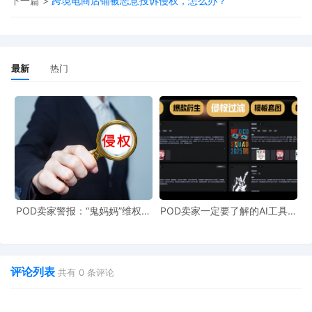
下一篇 >
跨境电商店铺被恶意投诉侵权，怎么办？
在亚马逊平台的规则体系里，外观专利侵权指的是卖家所售产品
的外观，与他人已在相关专利机构注册的外观设计专利极为相似
甚至完全相同，并且卖家在未获得专利权人授权许可的情况下，
最新
热门
擅自使用该外观设计进行产品的生产、销售与推广。
这一行为严重侵犯了专利权人的合法权益，违反了亚马逊平台对
于知识产权保护的严格规定。一旦被判定侵权，卖家将面临严厉
的处罚。
亚马逊在判定外观专利侵权时，秉持着一系列严谨且明确的原
则。
POD卖家警报：“鬼妈妈”维权致
POD卖家一定要了解的AI工具，
961店冻结，速上POD123避
快速搞定爆款图案衍生到TRO审
险！
查
1、实物图片原则
平台主要依据卖家在产品详情页中展示的实物图片来进行侵权判
评论列表
共有
0
条评论
定。