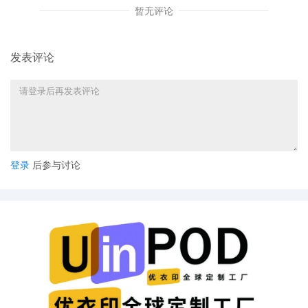
这就要求卖家提供的图片必须清晰、准确且完整地呈现产品的外
暂无评论
观全貌，包括各个角度、细节特征等，以便亚马逊能够精准地将
其与已注册的外观专利进行比对。若图片模糊不清、存在遮挡或
者无法全面展示产品外观，可能会导致误判或增加判定的难度。
发表评论
2、是专利权人权益保护原则
亚马逊始终将保护专利权人的合法权益放在重要位置。
这意味着平台会严格审查卖家的产品，确保其不会侵犯他人已获
登录
后参与讨论
得的外观专利权。
卖家有责任和义务在产品上架销售前，自行主动查询相关商品是
否已被他人注册外观专利，以确保自身销售行为的合法性与合规
性。若因卖家疏忽未进行查询，导致侵犯专利权人权益，亚马逊
将毫不犹豫地采取相应措施。
3、相同或实质性相似原则