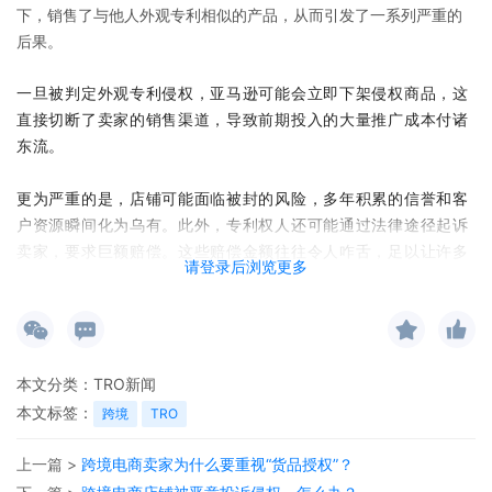
下，销售了与他人外观专利相似的产品，从而引发了一系列严重的
后果。
一旦被判定外观专利侵权，亚马逊可能会立即下架侵权商品，这
直接切断了卖家的销售渠道，导致前期投入的大量推广成本付诸
东流。
更为严重的是，店铺可能面临被封的风险，多年积累的信誉和客
户资源瞬间化为乌有。此外，专利权人还可能通过法律途径起诉
卖家，要求巨额赔偿。这些赔偿金额往往令人咋舌，足以让许多
请登录后浏览更多
中小卖家陷入财务困境，甚至破产。
因此，对于亚马逊卖家来说，如何有效规避外观专利问题，已成
为在平台上稳健发展的关键。
本文分类：
TRO新闻
还可支持批量检测，一次性最多可查询 10 万个商品，查
本文标签：
跨境
TRO
询 10 个产品平均只需要 3 分钟，点击以下链接即可快速
开启侵权检测。
上一篇 >
跨境电商卖家为什么要重视“货品授权”？
一、
侵权
定义与判定原则