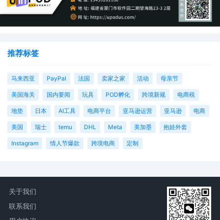
因此，对于亚马逊卖家来说，如何有效规避外观专利问题，已成
为在平台上稳健发展的关键。
一、
侵权
定义与判定原则
推荐标签
在亚马逊平台的规则体系里，外观专利侵权指的是卖家所售产品
马来西亚
PayPal
法国
卖家之家
活动
母亲节
的外观，与他人已在相关专利机构注册的外观设计专利极为相似
甚至完全相同，并且卖家在未获得专利权人授权许可的情况下，
美国海关
国内要闻
玩具
POD孵化
跨境新规
电商税
擅自使用该外观设计进行产品的生产、销售与推广。
地垫
日本
AI工具
电商平台
亚马逊运营
亚马逊
电商
美国
瑞士
temu
DHL
Meta
美加墨
抱娃外套
这一行为严重侵犯了专利权人的合法权益，违反了亚马逊平台对
于知识产权保护的严格规定。一旦被判定侵权，卖家将面临严厉
Instagram
情人节爆款
跨境电商
定制
的处罚。
亚马逊在判定外观专利侵权时，秉持着一系列严谨且明确的原
则。
关于我们
联系我们
1、实物图片原则