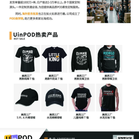
在判定侵权的过程中，亚马逊既充分尊重专利权人的合法权益，
保障其专利成果不被非法侵犯，同时也注重保障卖家的合法权
益。
当卖家收到侵权通知后，有权依据平台规则进行申诉，并提供详
实、有效的相关证据，以证明自己的商品未侵犯专利权。亚马逊
会对卖家的申诉进行认真审查，确保双方在整个处理过程中都能
得到公平、公正的对待。
一旦被判定外观专利侵权，亚马逊可能会立即下架侵权商品，这
直接切断了卖家的销售渠道，导致前期投入的大量推广成本付诸
东流。
更为严重的是，店铺可能面临被封的风险，多年积累的信誉和客
户资源瞬间化为乌有。此外，专利权人还可能通过法律途径起诉
卖家，要求巨额赔偿。这些赔偿金额往往令人咋舌，足以让许多
中小卖家陷入财务困境，甚至破产。