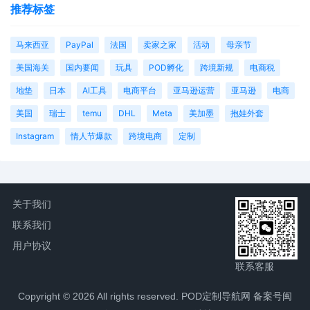
推荐标签
马来西亚
PayPal
法国
卖家之家
活动
母亲节
美国海关
国内要闻
玩具
POD孵化
跨境新规
电商税
地垫
日本
AI工具
电商平台
亚马逊运营
亚马逊
电商
美国
瑞士
temu
DHL
Meta
美加墨
抱娃外套
Instagram
情人节爆款
跨境电商
定制
关于我们
联系我们
用户协议
联系客服
Copyright © 2026 All rights reserved. POD定制导航网
备案号闽