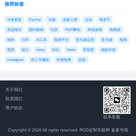
推荐标签
马来西亚
PayPal
法国
卖家之家
活动
母亲节
美国海关
国内要闻
玩具
POD孵化
跨境新规
电商税
地垫
日本
AI工具
电商平台
亚马逊运营
亚马逊
电商
美国
瑞士
temu
DHL
Meta
美加墨
抱娃外套
Instagram
情人节爆款
跨境电商
定制
关于我们
联系我们
用户协议
联系客服
Copyright © 2026 All rights reserved. POD定制导航网
备案号闽