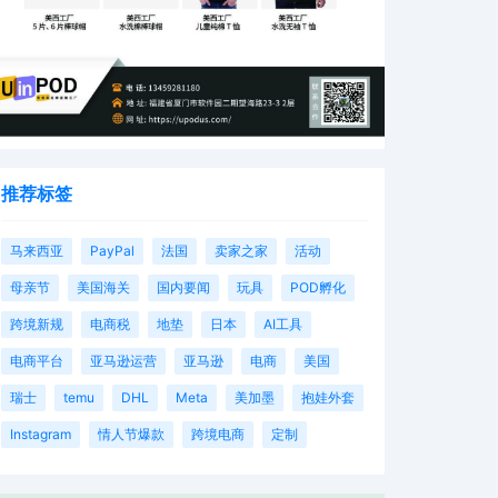
推荐标签
马来西亚
PayPal
法国
卖家之家
活动
母亲节
美国海关
国内要闻
玩具
POD孵化
跨境新规
电商税
地垫
日本
AI工具
电商平台
亚马逊运营
亚马逊
电商
美国
瑞士
temu
DHL
Meta
美加墨
抱娃外套
Instagram
情人节爆款
跨境电商
定制