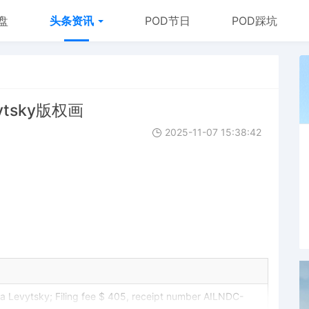
盘
头条资讯
POD节日
POD踩坑
vytsky版权画
2025-11-07 15:38:42
a Levytsky; Filing fee $ 405, receipt number AILNDC-