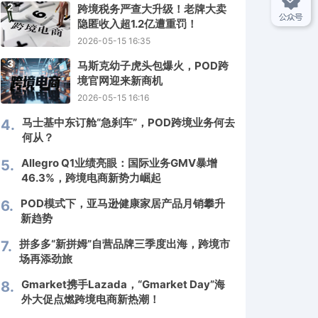
2
跨境税务严查大升级！老牌大卖
隐匿收入超1.2亿遭重罚！
2026-05-15 16:35
3
马斯克幼子虎头包爆火，POD跨
境官网迎来新商机
2026-05-15 16:16
马士基中东订舱“急刹车”，POD跨境业务何去
4.
何从？
Allegro Q1业绩亮眼：国际业务GMV暴增
5.
46.3%，跨境电商新势力崛起
POD模式下，亚马逊健康家居产品月销攀升
6.
新趋势
拼多多“新拼姆”自营品牌三季度出海，跨境市
7.
场再添劲旅
Gmarket携手Lazada，“Gmarket Day”海
8.
外大促点燃跨境电商新热潮！