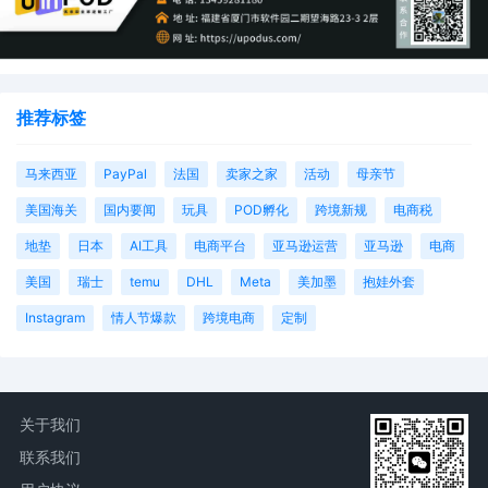
推荐标签
马来西亚
PayPal
法国
卖家之家
活动
母亲节
美国海关
国内要闻
玩具
POD孵化
跨境新规
电商税
地垫
日本
AI工具
电商平台
亚马逊运营
亚马逊
电商
美国
瑞士
temu
DHL
Meta
美加墨
抱娃外套
Instagram
情人节爆款
跨境电商
定制
关于我们
联系我们