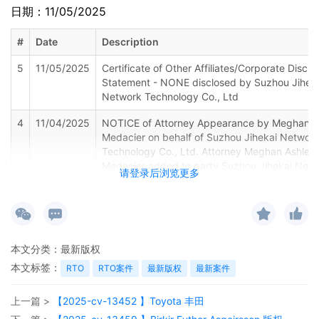
日期：11/05/2025
#
Date
Description
5
11/05/2025
Certificate of Other Affiliates/Corporate Disclo
Statement - NONE disclosed by Suzhou Jihek
Network Technology Co., Ltd
4
11/04/2025
NOTICE of Attorney Appearance by Meghan A
Medacier on behalf of Suzhou Jihekai Networ
Technology Co., Ltd. Attorney Meghan Ashley
Medacier added to party Suzhou Jihekai Net
请登录后浏览更多
Technology Co., Ltd(pty:pla).
3
11/04/2025
FORM AO 121 SENT TO DIRECTOR OF U.S.
COPYRIGHT OFFICE
2
11/03/2025
Clerks Notice of Judge Assignment to Judge
本文分类：
最新版权
Smith. Pursuant to 28 USC 636(c), the parties
本文标签：
RTO
RTO案件
最新版权
最新案件
hereby notified that the U.S. Magistrate Judge
Patrick M. Hunt is available to handle any or all
上一篇 >
【2025-cv-13452 】Toyota 丰田
proceedings in this case. If agreed, parties sh
complete and file the Consent form found on o