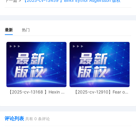
下一篇 >
【2025-cv-13459 】Birkir Eythor Asgeirsson 版权
website. It is not necessary to file a document
indicating lack of consent.
1
11/03/2025
COMPLAINT against The Partnerships and
Unincorporated Associations identified in Sche
最新
热门
Filing fees $ 405.00 receipt number AFLSDC-
18922709, filed by Suzhou Jihekai Network
Technology Co., Ltd.
【2025-cv-13168 】Hexin 塑
【2025-cv-12910】Fear of
身衣
God 潮牌
评论列表
共有
0
条评论