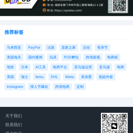
推荐标签
马来西亚
PayPal
法国
卖家之家
活动
母亲节
美国海关
国内要闻
玩具
POD孵化
跨境新规
电商税
地垫
日本
AI工具
电商平台
亚马逊运营
亚马逊
电商
美国
瑞士
temu
DHL
Meta
美加墨
抱娃外套
Instagram
情人节爆款
跨境电商
定制
关于我们
联系我们