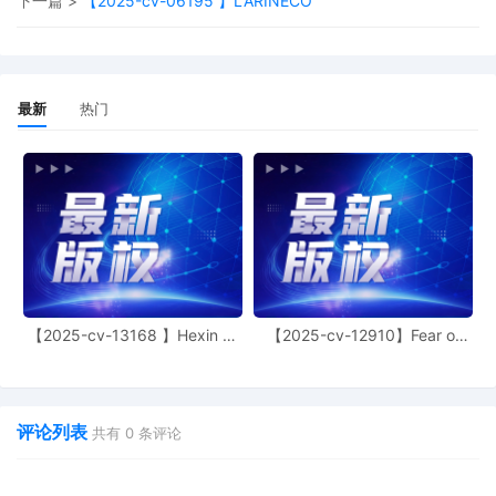
下一篇 >
【2025-cv-06195 】LARINECO
hereby notified that the U.S. Magistrate Judg
Fulgueira Elfenbein is available to handle any o
proceedings in this case. If agreed, parties sh
complete and file the Consent form found on 
website. It is not necessary to file a document
最新
热门
indicating lack of consent.
1
10/30/2025
COMPLAINT FOR DAMAGES AND INJUNCTIV
RELIEF against All Defendants. Filing fees $ 
receipt number AFLSDC-18913708, filed by A
Corps Limited v, Subafilms Limited.
【2025-cv-13168 】Hexin 塑
【2025-cv-12910】Fear of
身衣
God 潮牌
评论列表
共有
0
条评论