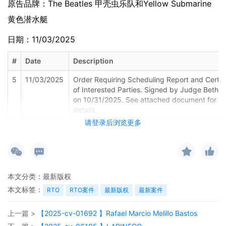
原告品牌：
The Beatles 甲壳虫乐队和Yellow Submarine
黄色潜水艇
日期：11/03/2025
#
Date
Description
5
11/03/2025
Order Requiring Scheduling Report and Certif
of Interested Parties. Signed by Judge Beth 
on 10/31/2025. See attached document for ful
details.
请登录后浏览更多
4
10/30/2025
OMNIBUS ORDER REGARDING SCHEDULE "A"
CAUSES OF ACTION Signed by Judge Beth B
on 10/30/2025. See attached document for ful
details.
本文分类：
最新版权
3
10/30/2025
FORM AO 120 SENT TO DIRECTOR OF U.S. P
AND TRADEMARK.
本文标签：
RTO
RTO案件
最新版权
最新案件
2
10/30/2025
Clerks Notice of Judge Assignment to Judge 
上一篇 >
【2025-cv-01692 】Rafael Marcio Melillo Bastos
Bloom. Pursuant to 28 USC 636(c), the parties