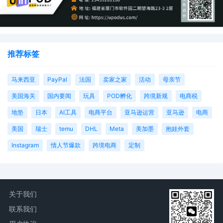
推荐标签
马来西亚
PayPal
法国
卖家之家
活动
母亲节
美国海关
国内要闻
玩具
POD孵化
跨境新规
电商税
地垫
日本
AI工具
电商平台
亚马逊运营
亚马逊
电商
美国
瑞士
temu
DHL
Meta
美加墨
抱娃外套
Instagram
情人节爆款
跨境电商
定制
关于我们
联系我们