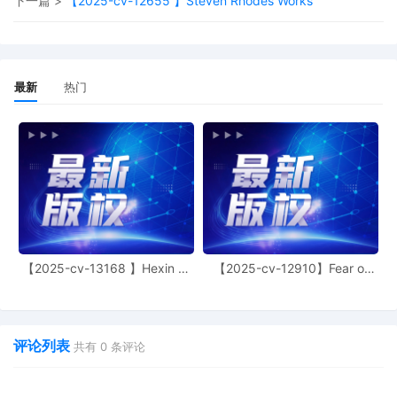
下一篇 >
【2025-cv-12655 】Steven Rhodes Works
5
10/16/2025
ATTORNEY Appearance for Plaintiff
Randall Ian Mackey by Yanling Jiang
4
10/16/2025
ATTORNEY Appearance for Plaintiff
最新
热门
Randall Ian Mackey by Keith A. Vogt
3
10/16/2025
CIVIL Cover Sheet
2
10/16/2025
SEALED DOCUMENT by Plaintiff Randall
Ian Mackey Schedule A to Complaint 1
1
10/16/2025
COMPLAINT filed by Randall Ian Mackey;
Filing fee $ 405, receipt number AILNDC-
24207410.
【2025-cv-13168 】Hexin 塑
【2025-cv-12910】Fear of
身衣
God 潮牌
评论列表
共有
0
条评论