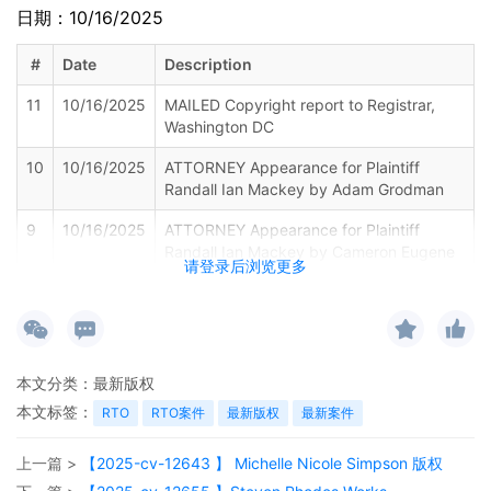
日期：10/16/2025
#
Date
Description
11
10/16/2025
MAILED Copyright report to Registrar,
Washington DC
10
10/16/2025
ATTORNEY Appearance for Plaintiff
Randall Ian Mackey by Adam Grodman
9
10/16/2025
ATTORNEY Appearance for Plaintiff
Randall Ian Mackey by Cameron Eugene
请登录后浏览更多
Mcintyre
8
10/16/2025
ATTORNEY Appearance for Plaintiff
Randall Ian Mackey by Christopher
Romero
本文分类：
最新版权
7
10/16/2025
ATTORNEY Appearance for Plaintiff
本文标签：
RTO
RTO案件
最新版权
最新案件
Randall Ian Mackey by Monica Rita Martin
6
10/16/2025
ATTORNEY Appearance for Plaintiff
上一篇 >
【2025-cv-12643 】 Michelle Nicole Simpson 版权
Randall Ian Mackey by Yi Bu